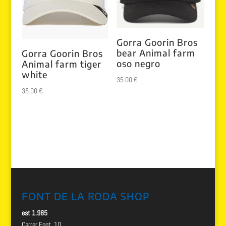
Gorra Goorin Bros
bear Animal farm
Gorra Goorin Bros
oso negro
Animal farm tiger
white
35.00
€
35.00
€
FONT DE LA RODA SHOP
est 1.985
Carrer Font, 10