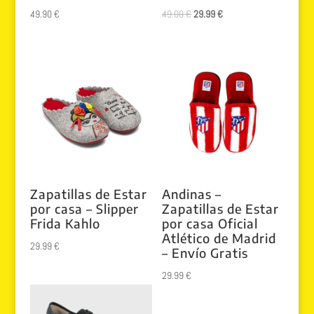
El
El
49.90
€
49.00
€
29.99
€
precio
precio
original
actual
era:
es:
49.00 €.
29.99 €.
Zapatillas de Estar
Andinas –
por casa – Slipper
Zapatillas de Estar
Frida Kahlo
por casa Oficial
Atlético de Madrid
29.99
€
– Envío Gratis
29.99
€