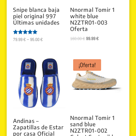
Snipe blanca baja
Nnormal Tomir 1
piel original 997
white blue
Últimas unidades
N2ZTR01-003
Oferta
El
El
160.00
€
99.99
€
Valorado
79.99
€
–
95.00
€
con
precio
precio
5.00
de 5
original
actual
era:
es:
¡Oferta!
160.00 €.
99.99 €.
Nnormal Tomir 1
Andinas –
sand blue
Zapatillas de Estar
N2ZTR01-002
por casa Oficial