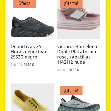
¡Oferta!
¡Oferta!
Deportivas 24
victoria Barcelona
Horas deportiva
Doble Plataforma
25520 negro
rosa, zapatillas
1142112 nude
El
El
115.00
€
99.99
€
El
El
49.00
€
29.99
€
precio
precio
precio
precio
original
actual
original
actual
era:
es:
era:
es:
¡Oferta!
115.00 €.
99.99 €.
49.00 €.
29.99 €.