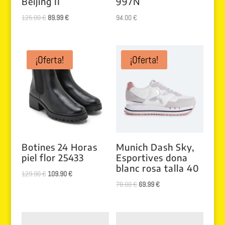
Beijing II
997N
El
El
125.00
€
89.99
€
94.00
€
precio
precio
original
actual
era:
es:
¡Oferta!
¡Oferta!
125.00 €.
89.99 €.
Botines 24 Horas
Munich Dash Sky,
piel flor 25433
Esportives dona
blanc rosa talla 40
El
El
129.90
€
109.90
€
El
El
78.00
€
69.99
€
precio
precio
precio
precio
original
actual
original
actual
era:
es:
era:
es: