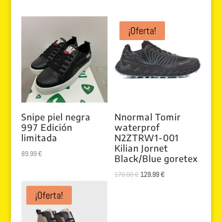
¡Oferta!
Snipe piel negra
Nnormal Tomir
997 Edición
waterprof
limitada
N2ZTRW1-001
Kilian Jornet
89.99
€
Black/Blue goretex
El
El
170.00
€
129.99
€
precio
precio
¡Oferta!
original
actual
era:
es: