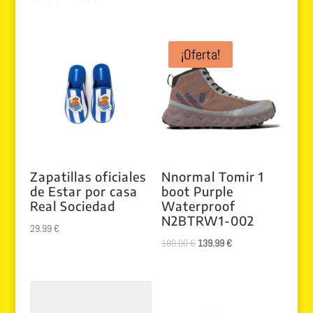
original
actual
con
5.00
era:
es:
de 5
49.99 €.
39.99 €.
¡Oferta!
Zapatillas oficiales
Nnormal Tomir 1
de Estar por casa
boot Purple
Real Sociedad
Waterproof
N2BTRW1-002
29.99
€
El
El
180.00
€
139.99
€
precio
precio
original
actual
era:
es: