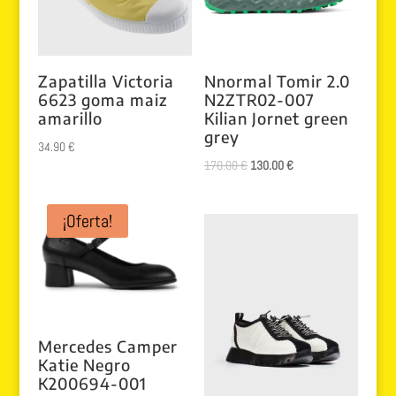
Zapatilla Victoria
Nnormal Tomir 2.0
6623 goma maiz
N2ZTR02-007
amarillo
Kilian Jornet green
grey
34.90
€
El
El
170.00
€
130.00
€
precio
precio
original
actual
¡Oferta!
era:
es:
170.00 €.
130.00 €.
Mercedes Camper
Katie Negro
K200694-001