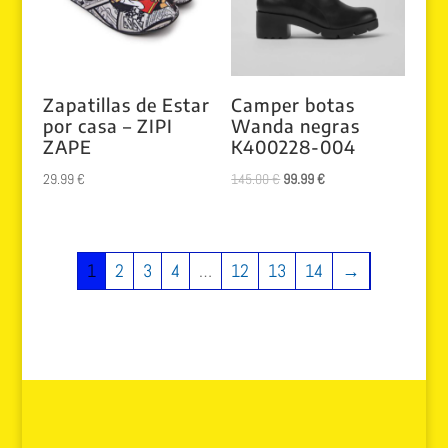
Zapatillas de Estar
Camper botas
por casa – ZIPI
Wanda negras
ZAPE
K400228-004
El
El
29.99
€
145.00
€
99.99
€
precio
precio
original
actual
era:
es:
1
2
3
4
…
12
13
14
→
145.00 €.
99.99 €.