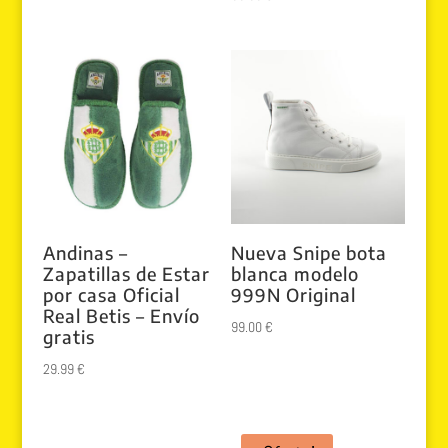
original
actual
con
5.00
era:
es:
de 5
69.99 €.
39.99 €.
Andinas –
Nueva Snipe bota
Zapatillas de Estar
blanca modelo
por casa Oficial
999N Original
Real Betis – Envío
99.00
€
gratis
29.99
€