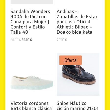
Sandalia Wonders
Andinas –
9004 de Piel con
Zapatillas de Estar
Cuña para Mujer |
por casa Oficial
Confort y Estilo
Athletic Bilbao –
Talla 40
Doako bidalketa
El
El
85.00
€
39.99
€
29.99
€
precio
precio
original
actual
era:
es:
¡Oferta!
85.00 €.
39.99 €.
Victoria cordones
Snipe Náutico
6613 blanca clásica
ciclón marino 21201