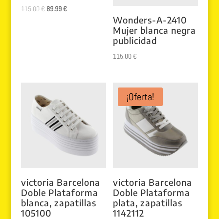
El
El
115.00
€
89.99
€
Wonders-A-2410
precio
precio
Mujer blanca negra
original
actual
publicidad
era:
es:
115.00
€
115.00 €.
89.99 €.
¡Oferta!
victoria Barcelona
victoria Barcelona
Doble Plataforma
Doble Plataforma
blanca, zapatillas
plata, zapatillas
105100
1142112