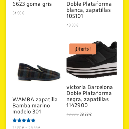
6623 goma gris
Doble Plataforma
blanca, zapatillas
34.90
€
105101
49.90
€
¡Oferta!
victoria Barcelona
Doble Plataforma
negra, zapatillas
WAMBA zapatilla
1142900
Bamba marino
modelo 301
El
El
49.99
€
39.99
€
precio
precio
Valorado
25.90
€
–
29.99
€