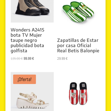
170.00 €.
129.99 €.
Wonders A2415
bota TV Mujer
taupe negro
Zapatillas de Estar
publicidad bota
por casa Oficial
golfista
Real Betis Balonpie
El
El
135.00
€
99.99
€
29.99
€
precio
precio
original
actual
era:
es:
¡Oferta!
135.00 €.
99.99 €.