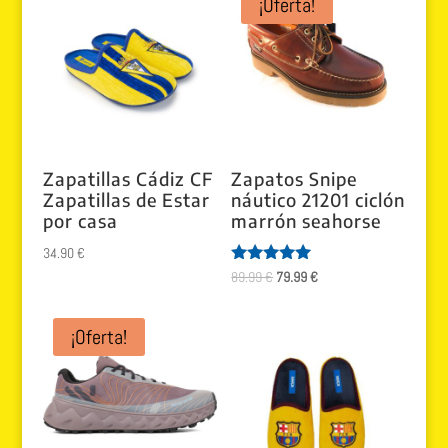
¡Oferta!
Zapatillas Cádiz CF
Zapatos Snipe
Zapatillas de Estar
náutico 21201 ciclón
por casa
marrón seahorse
34.90
€
El
El
Valorado
89.99
€
79.99
€
con
precio
precio
5.00
de 5
original
actual
¡Oferta!
era:
es:
89.99 €.
79.99 €.