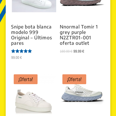
Snipe bota blanca
Nnormal Tomir 1
modelo 999
grey purple
Original – Últimos
N2ZTR01-001
pares
oferta outlet
El
El
160.00
€
99.99
€
Valorado
99.00
€
precio
precio
con
original
actual
5.00
de 5
era:
es:
160.00 €.
99.99 €.
¡Oferta!
¡Oferta!