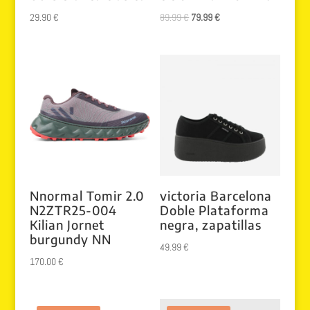
El
El
29.90
€
89.99
€
79.99
€
precio
precio
original
actual
era:
es:
89.99 €.
79.99 €.
Nnormal Tomir 2.0
victoria Barcelona
N2ZTR25-004
Doble Plataforma
Kilian Jornet
negra, zapatillas
burgundy NN
49.99
€
170.00
€