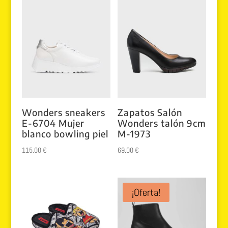
129.90 €.
109.90 €.
78.00 €.
69.99 €.
Wonders sneakers
Zapatos Salón
E-6704 Mujer
Wonders talón 9cm
blanco bowling piel
M-1973
115.00
€
69.00
€
¡Oferta!