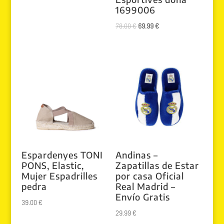
1699006
El
El
78.00
€
69.99
€
precio
precio
original
actual
era:
es:
78.00 €.
69.99 €.
Espardenyes TONI
Andinas –
PONS, Elastic,
Zapatillas de Estar
Mujer Espadrilles
por casa Oficial
pedra
Real Madrid –
Envío Gratis
39.00
€
29.99
€