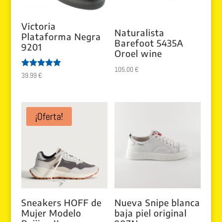
Victoria
Naturalista
Plataforma Negra
Barefoot 5435A
9201
Oroel wine
105.00
€
Valorado
39.99
€
con
5.00
de 5
¡Oferta!
Sneakers HOFF de
Nueva Snipe blanca
Mujer Modelo
baja piel original