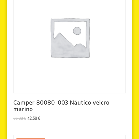
Camper 80080-003 Náutico velcro
marino
El
El
85.00
€
42.50
€
precio
precio
original
actual