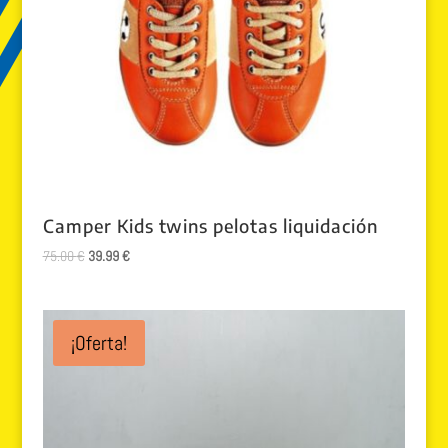
Camper Kids twins pelotas liquidación
El
El
75.00
€
39.99
€
precio
precio
original
actual
era:
es:
¡Oferta!
75.00 €.
39.99 €.