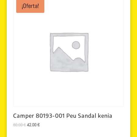
era:
es:
¡Oferta!
85.00 €.
42.50 €.
Camper 80193-001 Peu Sandal kenia
El
El
80.00
€
42.00
€
precio
precio