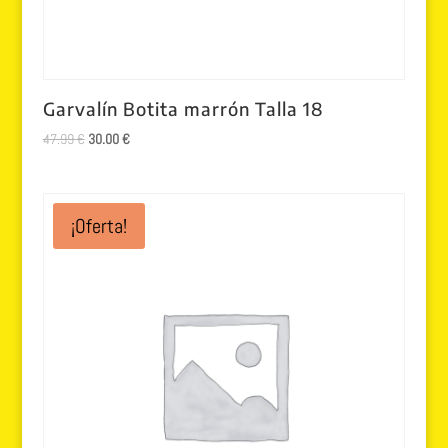
Garvalín Botita marrón Talla 18
El
El
47.99
€
30.00
€
precio
precio
original
actual
era:
es:
¡Oferta!
47.99 €.
30.00 €.