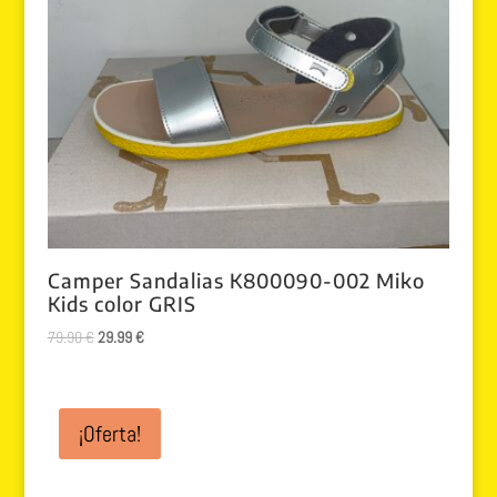
Camper Sandalias K800090-002 Miko
Kids color GRIS
El
El
79.90
€
29.99
€
precio
precio
original
actual
era:
es:
¡Oferta!
79.90 €.
29.99 €.