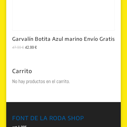
Garvalín Botita Azul marino Envío Gratis
El
El
47.99
€
42.99
€
precio
precio
original
actual
era:
es:
Carrito
47.99 €.
42.99 €.
No hay productos en el carrito.
FONT DE LA RODA SHOP