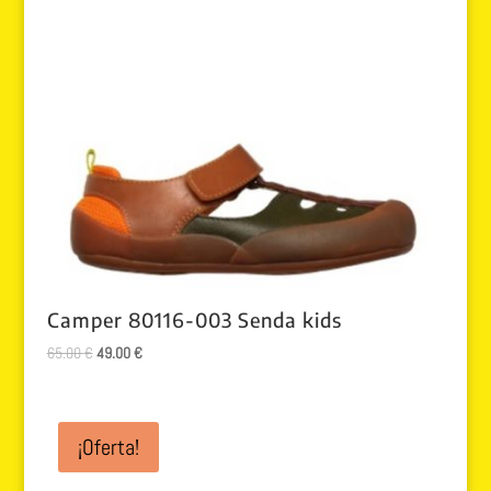
Camper 80116-003 Senda kids
El
El
65.00
€
49.00
€
precio
precio
original
actual
era:
es:
¡Oferta!
65.00 €.
49.00 €.