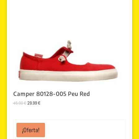
Camper 80128-005 Peu Red
El
El
45.00
€
29.99
€
precio
precio
original
actual
era:
es:
¡Oferta!
45.00 €.
29.99 €.