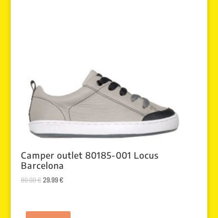
Camper outlet 80185-001 Locus
Barcelona
El
El
80.00
€
29.99
€
precio
precio
original
actual
era:
es: