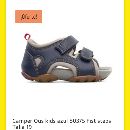
original
actual
era:
es:
¡Oferta!
75.00 €.
49.00 €.
Camper Ous kids azul 80375 Fist steps
Talla 19