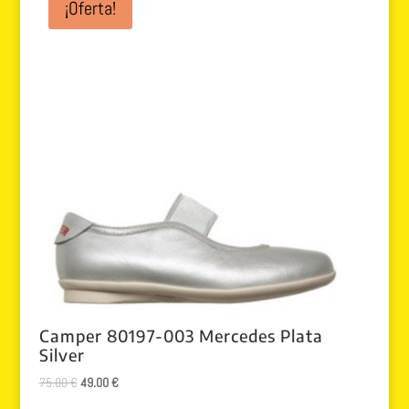
¡Oferta!
80.00 €.
29.99 €.
Camper 80197-003 Mercedes Plata
Silver
El
El
75.00
€
49.00
€
precio
precio