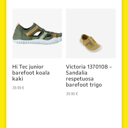
era:
es:
37.95 €.
29.99 €.
Hi Tec junior
Victoria 1370108 –
barefoot koala
Sandalia
kaki
respetuosa
barefoot trigo
39.99
€
39.90
€