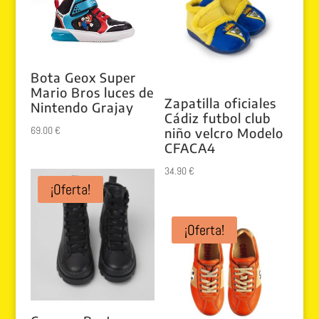
Bota Geox Super
Mario Bros luces de
Zapatilla oficiales
Nintendo Grajay
Cádiz futbol club
69.00
€
niño velcro Modelo
CFACA4
34.90
€
¡Oferta!
¡Oferta!