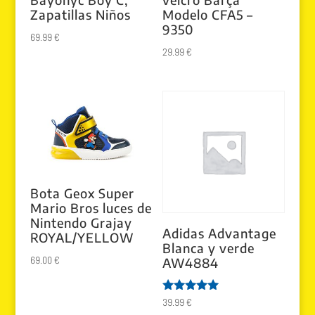
Zapatillas Niños
Modelo CFA5 –
9350
69.99
€
29.99
€
Bota Geox Super
Mario Bros luces de
Nintendo Grajay
Adidas Advantage
ROYAL/YELLOW
Blanca y verde
69.00
€
AW4884
Valorado
39.99
€
con