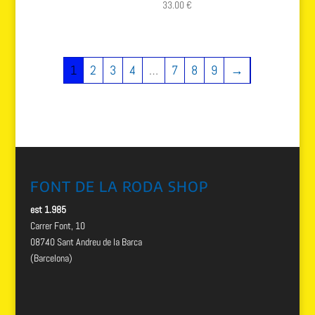
33.00
€
1
2
3
4
…
7
8
9
→
FONT DE LA RODA SHOP
est 1.985
Carrer Font, 10
08740 Sant Andreu de la Barca
(Barcelona)