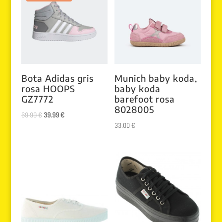
Bota Adidas gris
Munich baby koda,
rosa HOOPS
baby koda
GZ7772
barefoot rosa
8028005
El
El
69.99
€
39.99
€
33.00
€
precio
precio
original
actual
era:
es:
69.99 €.
39.99 €.