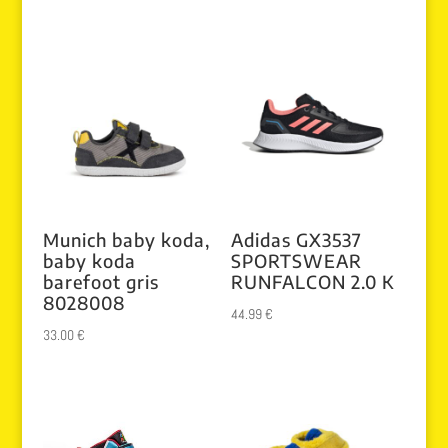
5.00
de 5
Munich baby koda,
Adidas GX3537
baby koda
SPORTSWEAR
barefoot gris
RUNFALCON 2.0 K
8028008
44.99
€
33.00
€