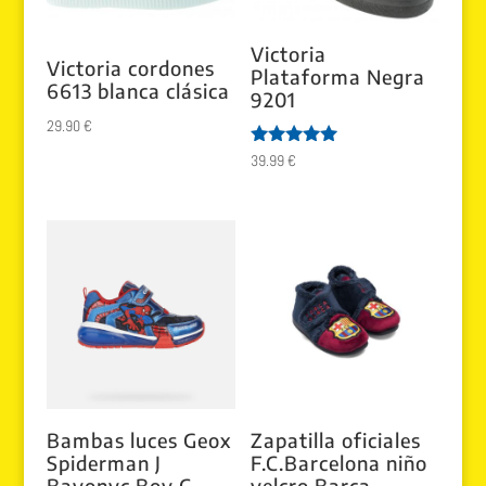
Victoria
Victoria cordones
Plataforma Negra
6613 blanca clásica
9201
29.90
€
Valorado
39.99
€
con
5.00
de 5
Bambas luces Geox
Zapatilla oficiales
Spiderman J
F.C.Barcelona niño
Bayonyc Boy C,
velcro Barça