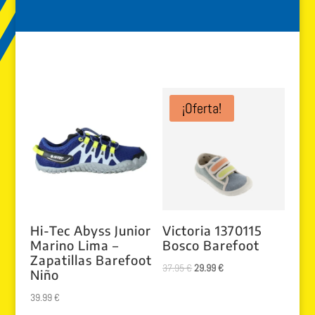
¡Oferta!
Hi-Tec Abyss Junior
Victoria 1370115
Marino Lima –
Bosco Barefoot
Zapatillas Barefoot
El
El
37.95
€
29.99
€
Niño
precio
precio
39.99
€
original
actual