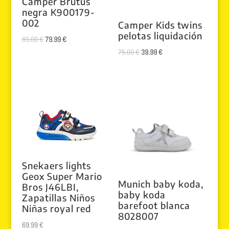
Camper Brutus
negra K900179-
002
Camper Kids twins
pelotas liquidación
El
El
89.00
€
79.99
€
El
El
precio
precio
75.00
€
39.99
€
precio
precio
original
actual
original
actual
era:
es:
era:
es:
89.00 €.
79.99 €.
75.00 €.
39.99 €.
Snekaers lights
Geox Super Mario
Munich baby koda,
Bros J46LBI,
baby koda
Zapatillas Niños
barefoot blanca
Niñas royal red
8028007
69.99
€