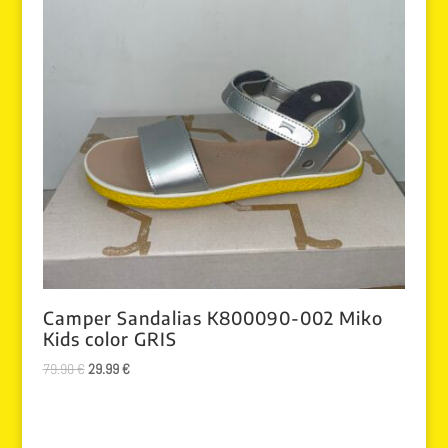
Camper Sandalias K800090-002 Miko
Kids color GRIS
El
El
79.90
€
29.99
€
precio
precio
original
actual
era:
es: