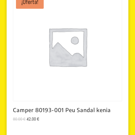
¡Oferta!
Camper 80193-001 Peu Sandal kenia
El
El
80.00
€
42.00
€
precio
precio
original
actual