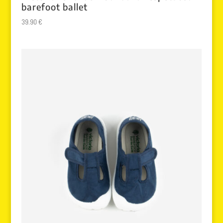
barefoot ballet
39.90
€