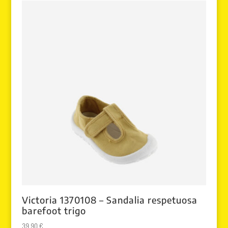
era:
es:
80.00 €.
42.00 €.
Victoria 1370108 – Sandalia respetuosa
barefoot trigo
39.90
€