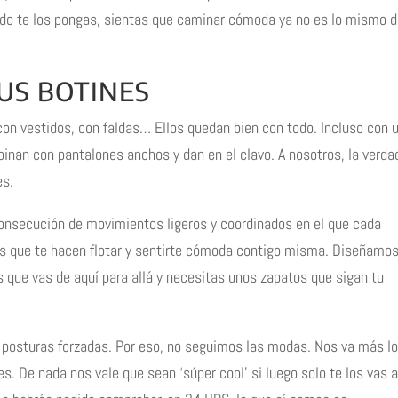
ndo te los pongas, sientas que caminar cómoda ya no es lo mismo d
US BOTINES
con vestidos, con faldas… Ellos quedan bien con todo. Incluso con 
inan con pantalones anchos y dan en el clavo. A nosotros, la verda
es.
nsecución de movimientos ligeros y coordinados en el que cada
s que te hacen flotar y sentirte cómoda contigo misma. Diseñamo
que vas de aquí para allá y necesitas unos zapatos que sigan tu
 posturas forzadas. Por eso, no seguimos las modas. Nos va más lo
. De nada nos vale que sean ‘súper cool’ si luego solo te los vas a