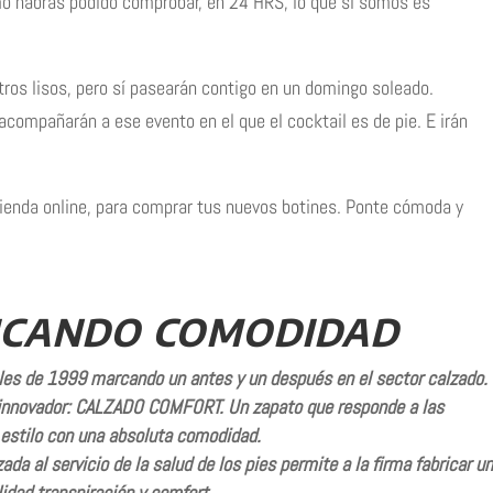
omo habrás podido comprobar, en 24 HRS, lo que sí somos es
ros lisos, pero sí pasearán contigo en un domingo soleado.
acompañarán a ese evento en el que el cocktail es de pie. E irán
tienda online, para comprar tus nuevos botines. Ponte cómoda y
ICANDO COMODIDAD
ales de 1999 marcando un antes y un después en el sector calzado.
 innovador: CALZADO COMFORT. Un zapato que responde a las
estilo con una absoluta comodidad.
da al servicio de la salud de los pies permite a la firma fabricar un
lidad transpiración y comfort.