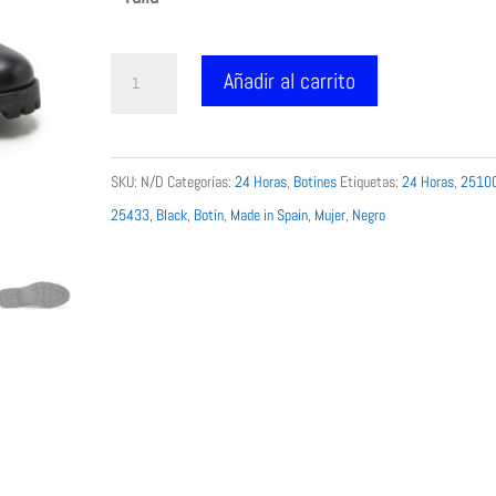
era:
es:
129.90 €.
109.90 €.
Botines
Añadir al carrito
24
Horas
piel
SKU:
N/D
Categorías:
24 Horas
,
Botines
Etiquetas:
24 Horas
,
2510
flor
25433
,
Black
,
Botín
,
Made in Spain
,
Mujer
,
Negro
25433
cantidad