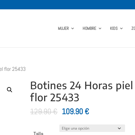
MUJER
HOMBRE
KIDS
Z
el flor 25433
Botines 24 Horas piel
flor 25433
El
El
129.90
€
109.90
€
precio
precio
original
actual
Talla