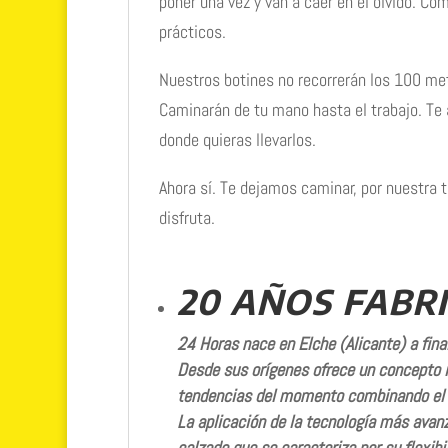
poner una vez y van a caer en el olvido. C
prácticos.
Nuestros botines no recorrerán los 100 met
Caminarán de tu mano hasta el trabajo. Te 
donde quieras llevarlos.
Ahora sí. Te dejamos caminar, por nuestra 
disfruta.
20 AÑOS FABR
24 Horas nace en Elche (Alicante) a fin
Desde sus orígenes ofrece un concepto
tendencias del momento combinando el 
La aplicación de la tecnología más avanza
calzado que se caracteriza por su flexibi