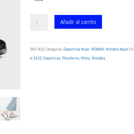
Wonders-
Añadir al carrito
A-
2410
Mujer
SKU:
N/D
Categorías:
Deportivas Mujer
,
WOMAN
,
Wonders Mujer
Eti
blanca
A-2410
,
Deportivas
,
Plataforma
,
White
,
Wonders
negra
publicidad
cantidad