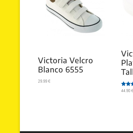
Vic
Victoria Velcro
Pl
Blanco 6555
Tal
29.99
€
44.90
Valor
con
5.00
de 5