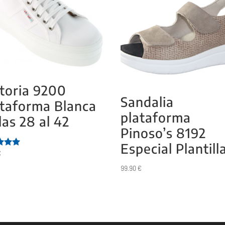
toria 9200
Sandalia
ataforma Blanca
plataforma
las 28 al 42
Pinoso’s 8192
Especial Plantill
€
ado
99.90
€