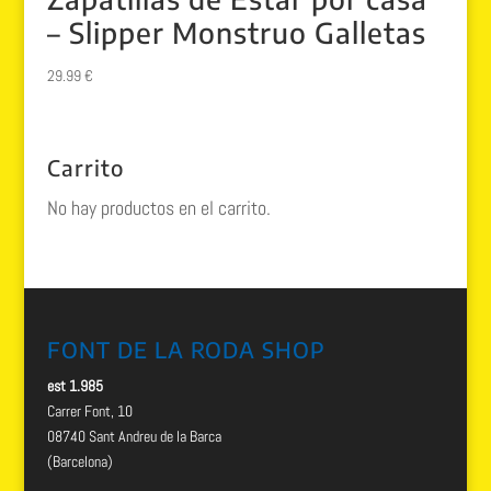
– Slipper Monstruo Galletas
29.99
€
Carrito
No hay productos en el carrito.
FONT DE LA RODA SHOP
est 1.985
Carrer Font, 10
08740 Sant Andreu de la Barca
(Barcelona)