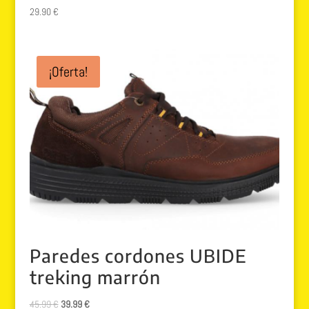
29.90
€
¡Oferta!
Paredes cordones UBIDE
treking marrón
El
El
45.99
€
39.99
€