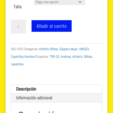
Talla
Andinas
Añadir al carrito
-
Zapatillas
de
SKU:
N/D
Categorías:
Athletic Bilbao
,
Slippers Mujer
,
UNISEX
,
Estar
Zapatillas Hombre
Etiquetas:
799-10
,
Andinas
,
Athletic
,
Bilbao
,
por
zapatillas
casa
Oficial
Athletic
Descripción
Bilbao
Información adicional
-
Doako