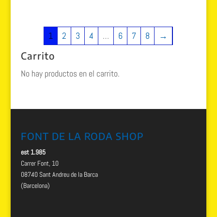
1
2
3
4
…
6
7
8
→
Carrito
No hay productos en el carrito.
FONT DE LA RODA SHOP
est 1.985
Carrer Font, 10
08740 Sant Andreu de la Barca
(Barcelona)