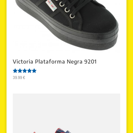
Victoria Plataforma Negra 9201
39.99
€
Valorado
con
5.00
de 5