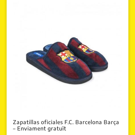
era:
es:
49.90 €.
29.99 €.
Zapatillas oficiales F.C. Barcelona Barça
– Enviament gratuït