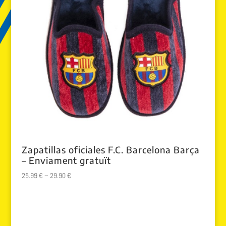
Zapatillas oficiales F.C. Barcelona Barça
– Enviament gratuït
25.99
€
–
29.90
€