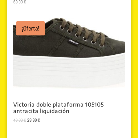
69.00
€
¡Oferta!
Victoria doble plataforma 105105
antracita liquidación
El
El
49.90
€
29.99
€
precio
precio
original
actual