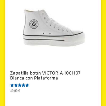
Zapatilla botín VICTORIA 1061107
Blanca con Plataforma
49.99
€
Valorado
con
5.00
de 5