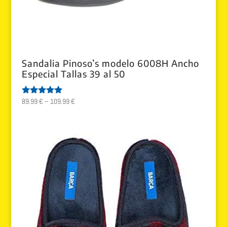
Sandalia Pinoso’s modelo 6008H Ancho
Especial Tallas 39 al 50
89.99
€
–
109.99
€
Valorado
con
5.00
de 5