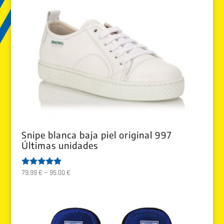
Snipe blanca baja piel original 997
Últimas unidades
79.99
€
–
95.00
€
Valorado
con
5.00
de 5