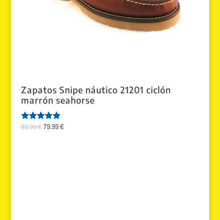
Zapatos Snipe náutico 21201 ciclón
marrón seahorse
El
El
89.99
€
79.99
€
Valorado
con
precio
precio
5.00
original
actual
de 5
era:
es:
89.99 €.
79.99 €.