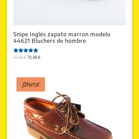
Snipe Inglés zapato marron modelo
44621 Bluchers de hombre
El
El
83.00
€
72.99
€
Valorado
con
precio
precio
5.00
original
actual
de 5
era:
es:
¡Oferta!
83.00 €.
72.99 €.