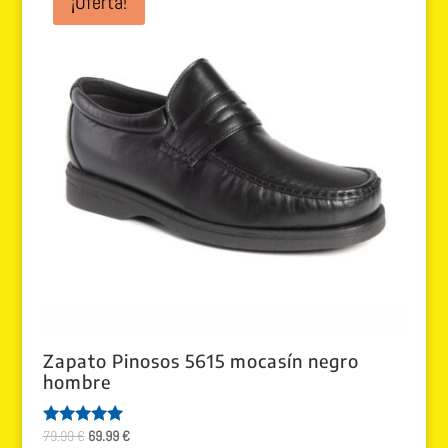
¡Oferta!
Zapato Pinosos 5615 mocasín negro
hombre
El
El
79.99
€
69.99
€
Valorado