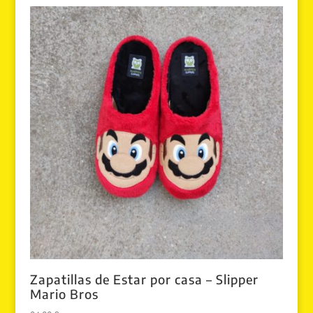
era:
es:
82.00 €.
69.99 €.
Zapatillas de Estar por casa – Slipper
Mario Bros