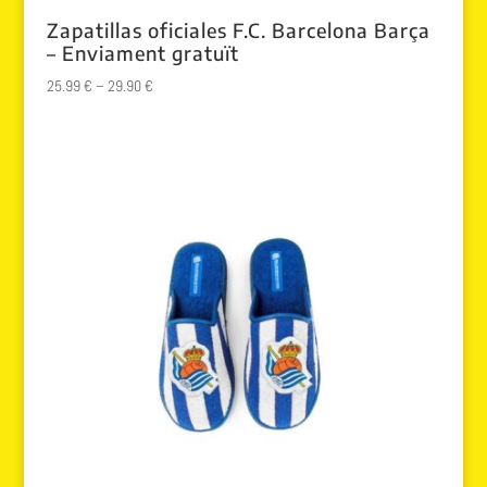
Zapatillas oficiales F.C. Barcelona Barça
– Enviament gratuït
25.99
€
–
29.90
€