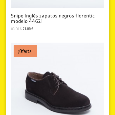
Snipe Inglés zapatos negros florentic
modelo 44621
El
El
83.00
€
71.99
€
precio
precio
original
actual
era:
es:
¡Oferta!
83.00 €.
71.99 €.