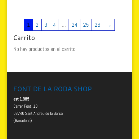
con
precio
precio
5.00
original
actual
de 5
era:
es:
1
2
3
4
…
24
25
26
→
79.99 €.
69.99 €.
Carrito
No hay productos en el carrito.
FONT DE LA RODA SHOP
est 1.985
Carrer Font, 10
08740 Sant Andreu de la Barca
(Barcelona)