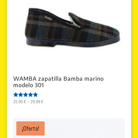
WAMBA zapatilla Bamba marino
modelo 301
25.90
€
–
29.99
€
Valorado
con
5.00
de 5
¡Oferta!