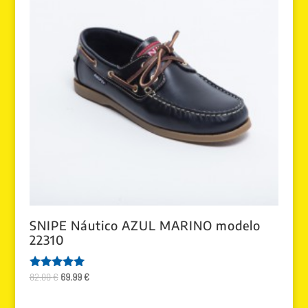
SNIPE Náutico AZUL MARINO modelo
22310
El
El
82.00
€
69.99
€
Valorado
con
precio
precio
5.00
original
actual
de 5