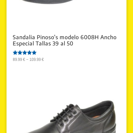
Sandalia Pinoso’s modelo 6008H Ancho
Especial Tallas 39 al 50
89.99
€
–
109.99
€
Valorado
con
5.00
de 5