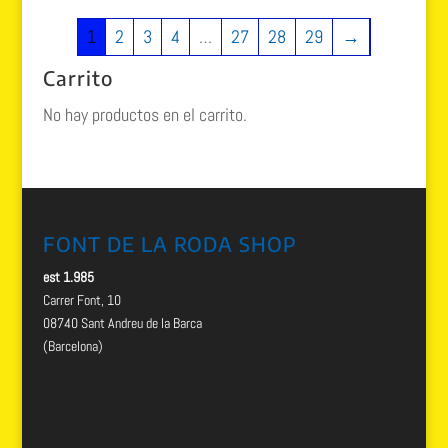
1
2
3
4
…
27
28
29
→
Carrito
No hay productos en el carrito.
FONT DE LA RODA SHOP
est 1.985
Carrer Font, 10
08740 Sant Andreu de la Barca
(Barcelona)