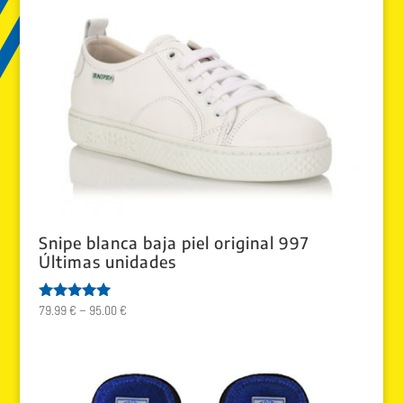
Snipe blanca baja piel original 997
Últimas unidades
79.99
€
–
95.00
€
Valorado
con
5.00
de 5