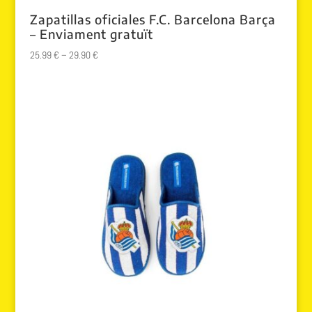
Zapatillas oficiales F.C. Barcelona Barça
– Enviament gratuït
25.99
€
–
29.90
€