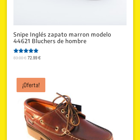
Snipe Inglés zapato marron modelo
44621 Bluchers de hombre
El
El
83.00
€
72.99
€
Valorado
con
precio
precio
5.00
original
actual
de 5
era:
es:
¡Oferta!
83.00 €.
72.99 €.