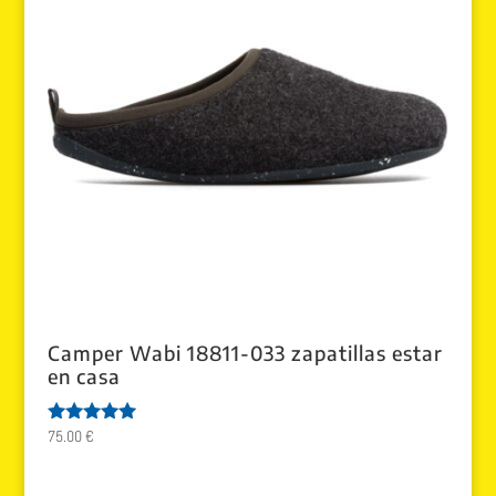
Camper Wabi 18811-033 zapatillas estar
en casa
75.00
€
Valorado
con
5.00
de 5