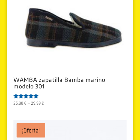
WAMBA zapatilla Bamba marino
modelo 301
25.90
€
–
29.99
€
Valorado
con
5.00
de 5
¡Oferta!