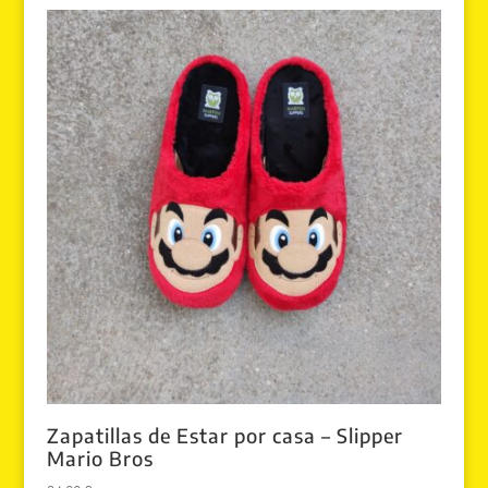
era:
es:
82.00 €.
69.99 €.
Zapatillas de Estar por casa – Slipper
Mario Bros