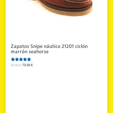
Zapatos Snipe náutico 21201 ciclón
marrón seahorse
El
El
89.99
€
79.99
€
Valorado
con
precio
precio
5.00
original
actual
de 5
era:
es:
89.99 €.
79.99 €.