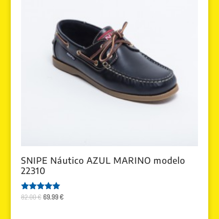
SNIPE Náutico AZUL MARINO modelo
22310
El
El
82.00
€
69.99
€
Valorado
con
precio
precio
5.00
original
actual
de 5