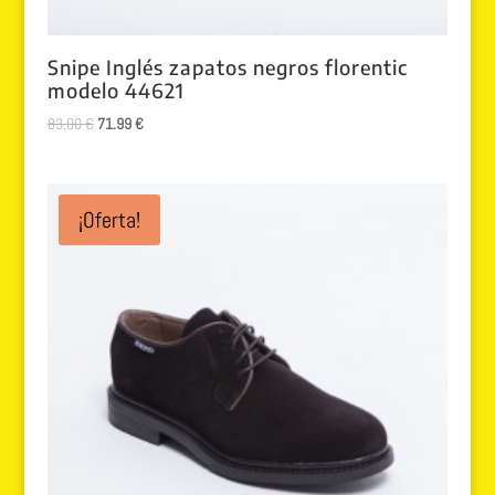
Snipe Inglés zapatos negros florentic
modelo 44621
El
El
83.00
€
71.99
€
precio
precio
original
actual
era:
es:
¡Oferta!
83.00 €.
71.99 €.