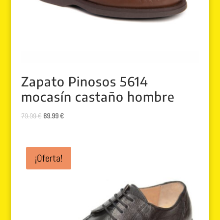
Zapato Pinosos 5614
mocasín castaño hombre
El
El
79.99
€
69.99
€
precio
precio
original
actual
era:
es:
¡Oferta!
79.99 €.
69.99 €.