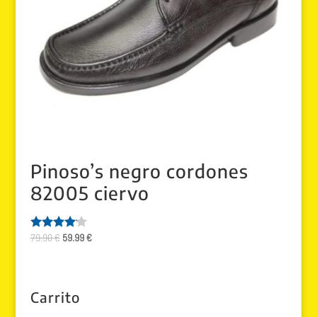
Pinoso’s negro cordones
82005 ciervo
El
El
79.90
€
59.99
€
Valorado
con
precio
precio
4.00
original
actual
de 5
era:
es:
Carrito
79.90 €.
59.99 €.