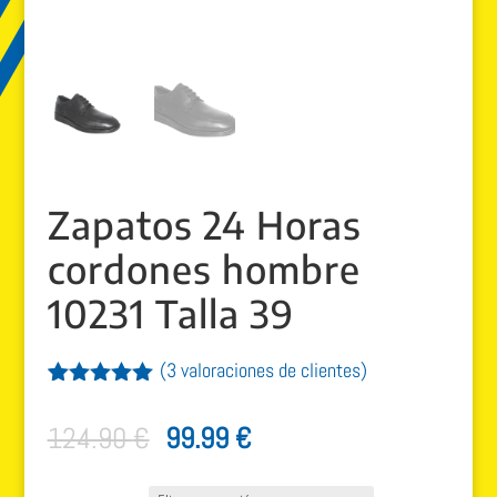
Zapatos 24 Horas
cordones hombre
10231 Talla 39
(
3
valoraciones de clientes)
Valorado
3
con
5.00
de
El
El
124.90
€
99.99
€
5 en base
a
precio
precio
valoracione