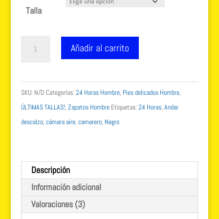
original
actual
s de
Talla
clientes
era:
es:
124.90 €.
99.99 €.
Zapatos
Añadir al carrito
24
Horas
cordones
SKU:
N/D
Categorías:
24 Horas Hombre
,
Pies delicados Hombre
,
hombre
ÚLTIMAS TALLAS!
,
Zapatos Hombre
Etiquetas:
24 Horas
,
Andar
10231
descalzo
,
cámara aire
,
camarero
,
Negro
Talla
39
cantidad
Descripción
Información adicional
Valoraciones (3)