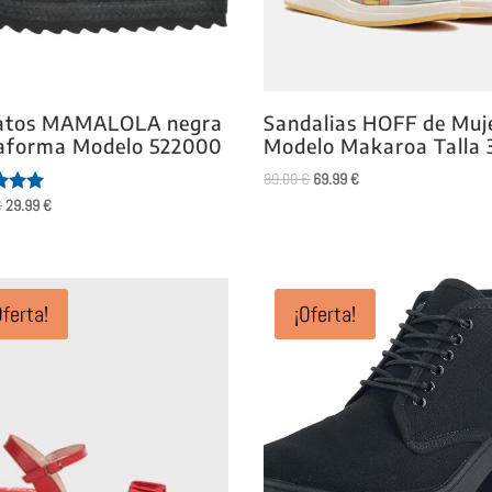
atos MAMALOLA negra
Sandalias HOFF de Muj
taforma Modelo 522000
Modelo Makaroa Talla 
El
El
89.00
€
69.99
€
precio
precio
El
El
€
29.99
€
ado
original
actual
precio
precio
era:
es:
original
actual
89.00 €.
69.99 €.
era:
es:
79.90 €.
29.99 €.
Oferta!
¡Oferta!