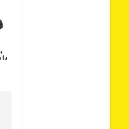
or
lla