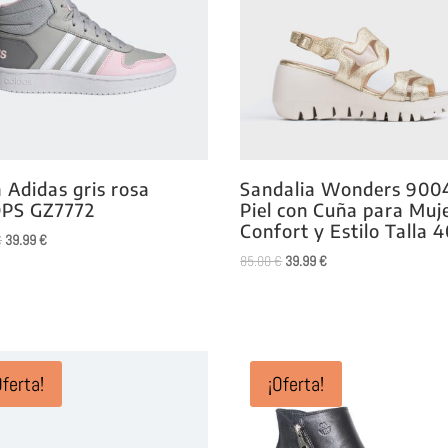
 Adidas gris rosa
Sandalia Wonders 900
PS GZ7772
Piel con Cuña para Muje
Confort y Estilo Talla 
El
El
€
39.99
€
El
El
85.00
€
39.99
€
precio
precio
precio
precio
original
actual
original
actual
era:
es:
era:
es:
69.99 €.
39.99 €.
85.00 €.
39.99 €.
Oferta!
¡Oferta!