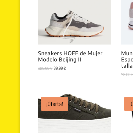
Sneakers HOFF de Mujer
Muni
Modelo Beijing II
Espo
tall
El
El
125.00
€
89.99
€
78.00
precio
precio
original
actual
era:
es:
125.00 €.
89.99 €.
¡Oferta!
¡