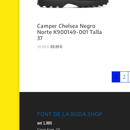
Camper Chelsea Negro
Norte K900149-001 Talla
37
El
El
95.00
€
69.99
€
precio
precio
original
actual
era:
es:
95.00 €.
69.99 €.
1
2
FONT DE LA RODA SHOP
est 1.985
Carrer Font, 10