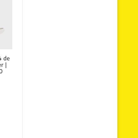
4 de
r |
40