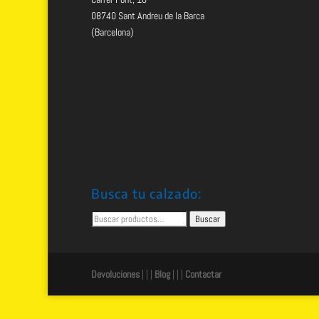
08740 Sant Andreu de la Barca
(Barcelona)
Busca tu calzado:
Buscar
Buscar
por:
Devoluciones
| | |
Blog
| | |
Contactar