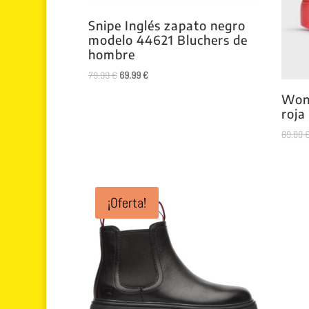
Snipe Inglés zapato negro
modelo 44621 Bluchers de
hombre
El
El
79.99
€
69.99
€
precio
precio
Wond
original
actual
roja
era:
es:
89.00
79.99 €.
69.99 €.
¡Oferta!