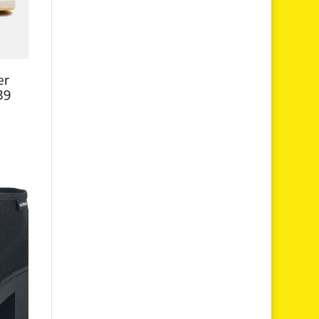
er
39