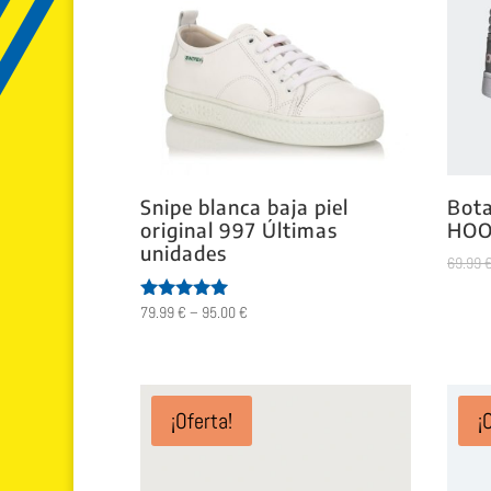
Snipe blanca baja piel
Bota
original 997 Últimas
HOO
unidades
69.99
79.99
€
–
95.00
€
Valorado
con
5.00
de 5
¡Oferta!
¡