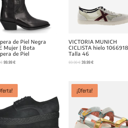
era de Piel Negra
VICTORIA MUNICH
 Mujer | Bota
CICLISTA hielo 106691
era de Piel
Talla 46
El
El
El
El
0
€
99.99
€
69.90
€
39.99
€
precio
precio
precio
precio
original
actual
original
actual
era:
es:
era:
es:
149.90 €.
99.99 €.
69.90 €.
39.99 €.
Oferta!
¡Oferta!