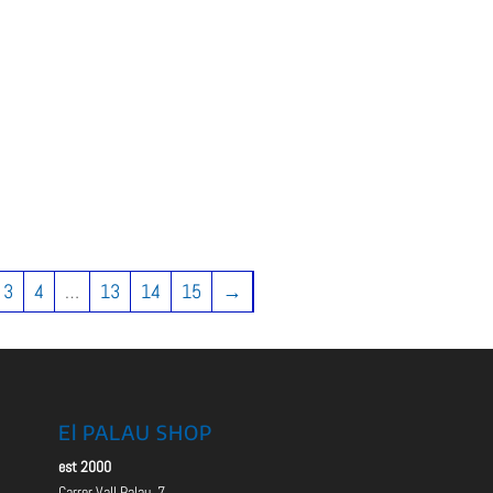
3
4
…
13
14
15
→
El PALAU SHOP
est 2000
Carrer Vall Palau, 7