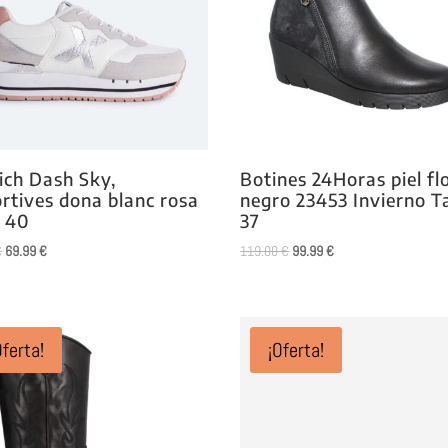
ch Dash Sky,
Botines 24Horas piel fl
rtives dona blanc rosa
negro 23453 Invierno Ta
a 40
37
El
El
El
El
€
69.99
€
119.00
€
99.99
€
precio
precio
precio
precio
original
actual
original
actual
era:
es:
era:
es:
78.00 €.
69.99 €.
119.00 €.
99.99 €.
Oferta!
¡Oferta!