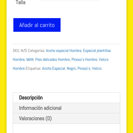
Talla
Pinoso's
Añadir al carrito
negro
velcro
Ancho
SKU:
N/D
Categorías:
Ancho especial Hombre
,
Especial plantillas
especial
Hombre
,
MAN
,
Pies delicados Hombre
,
Pinoso's Hombre
,
Velcro
cantidad
Hombre
Etiquetas:
Ancho Especial
,
Negro
,
Pinoso's
,
Velcro
Descripción
Información adicional
Valoraciones (0)