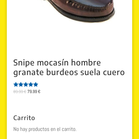
Snipe mocasín hombre
granate burdeos suela cuero
El
El
89.99
€
79.99
€
Valorado
con
precio
precio
5.00
original
actual
de 5
era:
es:
Carrito
89.99 €.
79.99 €.
No hay productos en el carrito.