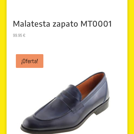
Malatesta zapato MT0001
99.95
€
¡Oferta!