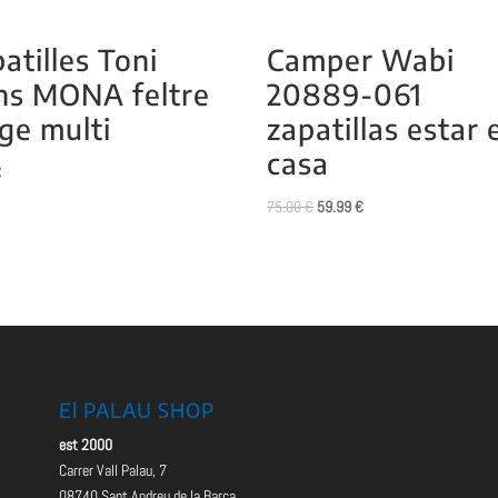
atilles Toni
Camper Wabi
ns MONA feltre
20889-061
ge multi
zapatillas estar 
casa
€
El
El
75.00
€
59.99
€
precio
precio
original
actual
era:
es:
75.00 €.
59.99 €.
El PALAU SHOP
est 2000
Carrer Vall Palau, 7
08740 Sant Andreu de la Barca