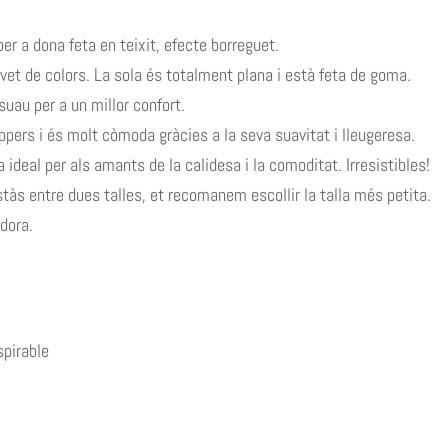
r a dona feta en teixit, efecte borreguet.
vet de colors. La sola és totalment plana i està feta de goma.
suau per a un millor confort.
ppers i és molt còmoda gràcies a la seva suavitat i lleugeresa.
ideal per als amants de la calidesa i la comoditat. Irresistibles!
stàs entre dues talles, et recomanem escollir la talla més petita.
dora.
pirable