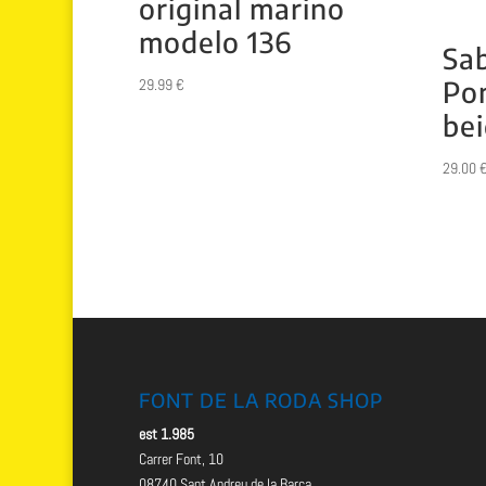
original marino
modelo 136
Sab
Po
29.99
€
bei
29.00
FONT DE LA RODA SHOP
est 1.985
Carrer Font, 10
08740 Sant Andreu de la Barca