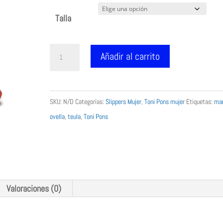
Talla
Zapatilla
Añadir al carrito
Marta
SH
TONI
SKU:
N/D
Categorías:
Slippers Mujer
,
Toni Pons mujer
Etiquetas:
ma
PONS
ovella
,
teula
,
Toni Pons
manoletina
teula
cantidad
Valoraciones (0)