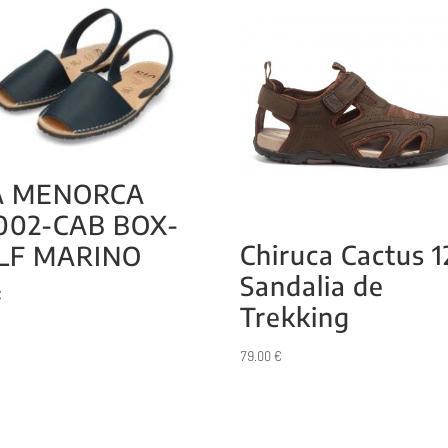
A MENORCA
002-CAB BOX-
Chiruca Cactus 1
LF MARINO
Sandalia de
€
Trekking
79.00
€