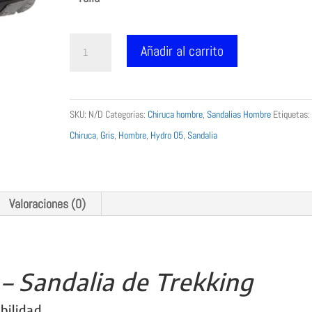
Chiruca
Añadir al carrito
Hydro
05
-
SKU:
N/D
Categorías:
Chiruca hombre
,
Sandalias Hombre
Etiquetas:
Sandalia
Chiruca
,
Gris
,
Hombre
,
Hydro 05
,
Sandalia
de
Trekking
cantidad
Valoraciones (0)
– Sandalia de Trekking
bilidad.