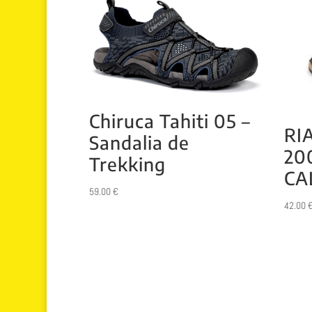
Chiruca Tahiti 05 –
RI
Sandalia de
20
Trekking
CA
59.00
€
42.00