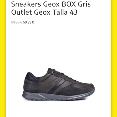
Sneakers Geox BOX Gris
Outlet Geox Talla 43
El
El
89.90
€
59.99
€
precio
precio
original
actual
era:
es:
89.90 €.
59.99 €.