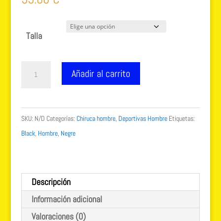
Talla
Chiruca
Añadir al carrito
-
Zapatillas
de
SKU:
N/D
Categorías:
Chiruca hombre
,
Deportivas Hombre
Etiquetas:
montaña
Black
,
Hombre
,
Negre
de
hombre
sumatra
Descripción
cantidad
Información adicional
Valoraciones (0)