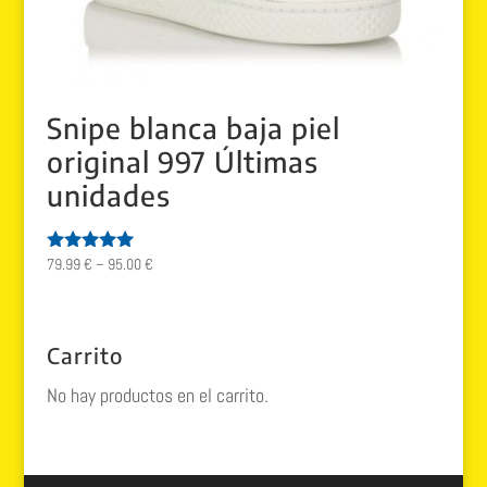
Snipe blanca baja piel
original 997 Últimas
unidades
79.99
€
–
95.00
€
Valorado
con
5.00
de 5
Carrito
No hay productos en el carrito.