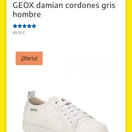
GEOX damian cordones gris
hombre
89.00
€
Valorado
con
5.00
de 5
¡Oferta!