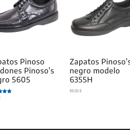
patos Pinoso
Zapatos Pinoso’
rdones Pinoso’s
negro modelo
gro 5605
6355H
89.00
€
€
ado