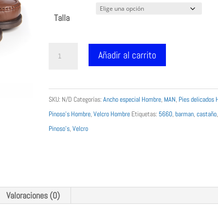
Talla
Zapatos
Añadir al carrito
Pinoso's
castaño
velcro
SKU:
N/D
Categorías:
Ancho especial Hombre
,
MAN
,
Pies delicados
hombre
Pinoso's Hombre
,
Velcro Hombre
Etiquetas:
5660
,
barman
,
castaño
5660
Pinoso's
,
Velcro
cantidad
Valoraciones (0)