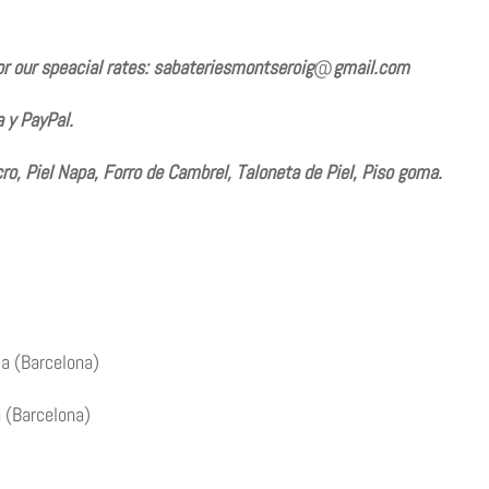
or our speacial rates: sabateriesmontseroig
@
gmail.com
 y PayPal.
ro, Piel Napa, Forro de Cambrel, Taloneta de Piel, Piso goma.
ca (Barcelona)
a (Barcelona)