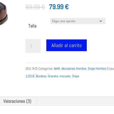
con
5.00
de
El
El
89.99
€
79.99
€
5 en base
a
precio
precio
valoracione
original
actual
s de
Talla
clientes
era:
es:
89.99 €.
79.99 €.
Snipe
Añadir al carrito
mocasín
hombre
granate
SKU:
N/D
Categorías:
MAN
,
Mocasines Hombre
,
Snipe Hombre
Etiqu
burdeos
11016
,
Burdeos
,
Granate
,
mocasín
,
Snipe
suela
cuero
cantidad
Valoraciones (3)