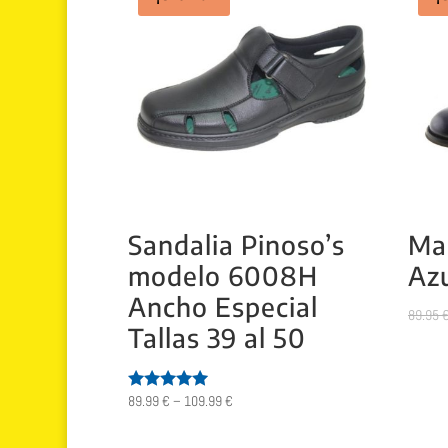
Sandalia Pinoso’s
Ma
modelo 6008H
Az
Ancho Especial
89.95
Tallas 39 al 50
89.99
€
–
109.99
€
Valorado
con
5.00
de 5