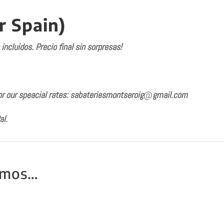
r Spain)
ncluidos. Precio final sin sorpresas!
or our speacial rates: sabateriesmontseroig
@
gmail.com
al.
amos…