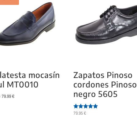
latesta mocasín
Zapatos Pinoso
ul MT0010
cordones Pinoso
negro 5605
El
El
€
79.99
€
precio
precio
original
actual
79.95
€
Valorado
era:
es:
con
5.00
89.95 €.
79.99 €.
de 5