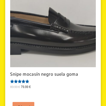
Snipe mocasín negro suela goma
El
El
89.99
€
79.99
€
Valorado
con
precio
precio
5.00
original
actual
de 5
era:
es: