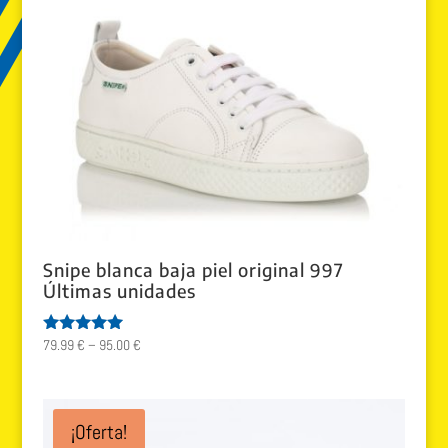
Snipe blanca baja piel original 997
Últimas unidades
79.99
€
–
95.00
€
Valorado
con
5.00
de 5
¡Oferta!