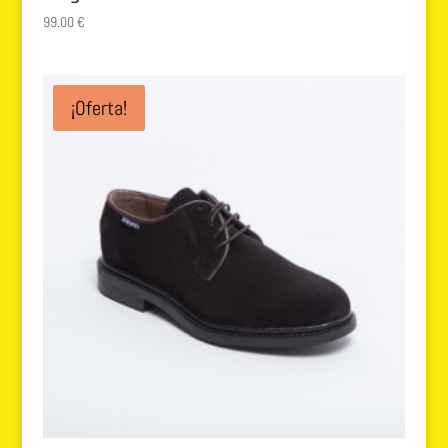
99.00
€
¡Oferta!