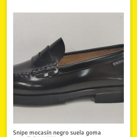
precio
precio
original
actual
era:
es:
79.99 €.
69.99 €.
Snipe mocasín negro suela goma