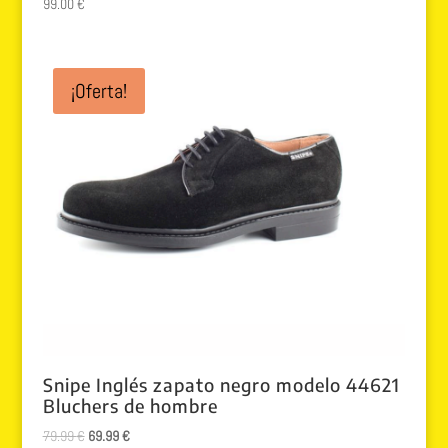
99.00
€
¡Oferta!
Snipe Inglés zapato negro modelo 44621
Bluchers de hombre
El
El
79.99
€
69.99
€