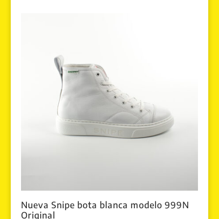
original
actual
era:
es:
83.00 €.
71.99 €.
Nueva Snipe bota blanca modelo 999N
Original