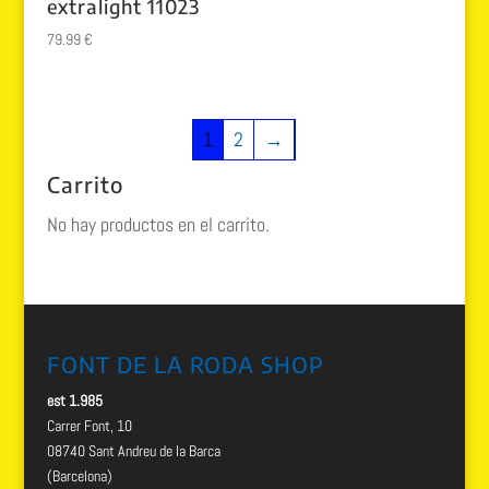
extralight 11023
79.99
€
1
2
→
Carrito
No hay productos en el carrito.
FONT DE LA RODA SHOP
est 1.985
Carrer Font, 10
08740 Sant Andreu de la Barca
(Barcelona)