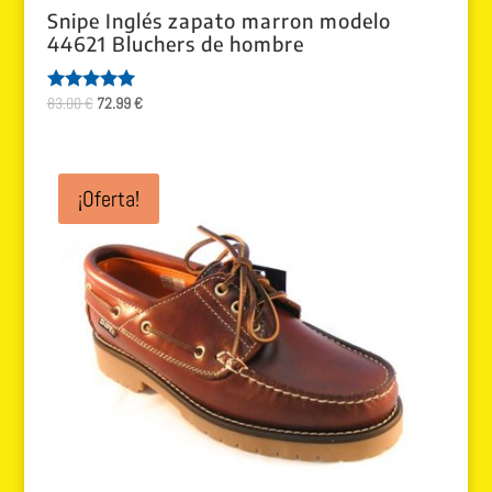
Snipe Inglés zapato marron modelo
44621 Bluchers de hombre
El
El
83.00
€
72.99
€
Valorado
con
precio
precio
5.00
original
actual
de 5
era:
es:
¡Oferta!
83.00 €.
72.99 €.