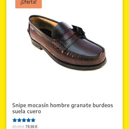
¡Oferta!
89.99 €.
79.99 €.
Snipe mocasín hombre granate burdeos
suela cuero
El
El
89.99
€
79.99
€
Valorado