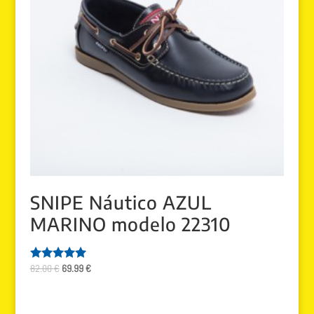
SNIPE Náutico AZUL
MARINO modelo 22310
El
El
82.00
€
69.99
€
Valorado
con
precio
precio
5.00
original
actual
de 5