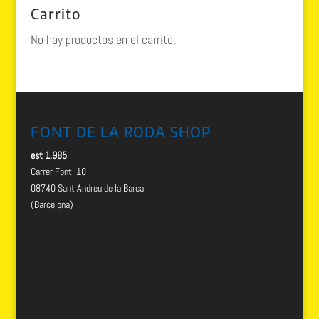
era:
es:
Carrito
82.00 €.
69.99 €.
No hay productos en el carrito.
FONT DE LA RODA SHOP
est 1.985
Carrer Font, 10
08740 Sant Andreu de la Barca
(Barcelona)