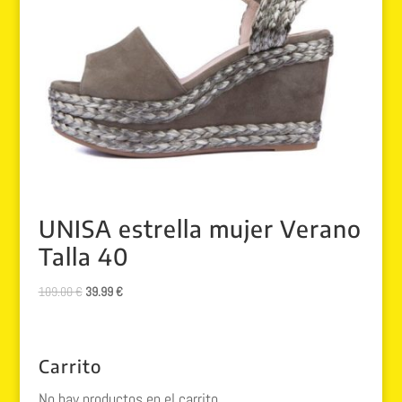
UNISA estrella mujer Verano
Talla 40
El
El
109.00
€
39.99
€
precio
precio
original
actual
era:
es:
Carrito
109.00 €.
39.99 €.
No hay productos en el carrito.