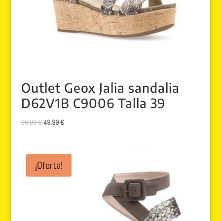
Outlet Geox Jalia sandalia
D62V1B C9006 Talla 39
El
El
99.00
€
49.99
€
precio
precio
original
actual
era:
es:
¡Oferta!
99.00 €.
49.99 €.