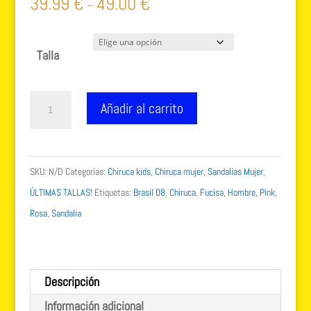
39.99
€
49.00
€
–
Talla
Chiruca
Añadir al carrito
Brasil
08
-
SKU:
N/D
Categorías:
Chiruca kids
,
Chiruca mujer
,
Sandalias Mujer
,
Sandalia
ÚLTIMAS TALLAS!
Etiquetas:
Brasil 08
,
Chiruca
,
Fucisa
,
Hombre
,
Pink
,
de
Rosa
,
Sandalia
Trekking
Talla
36
Descripción
cantidad
Información adicional