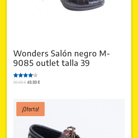
Wonders Salón negro M-
9085 outlet talla 39
El
El
90.00
€
49.99
€
Valorado
con
precio
precio
4.00
original
actual
de 5
era:
es:
¡Oferta!
90.00 €.
49.99 €.