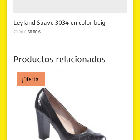
Leyland Suave 3034 en color beig
El
El
79.99
€
69.99
€
precio
precio
original
actual
era:
es:
Productos relacionados
79.99 €.
69.99 €.
¡Oferta!