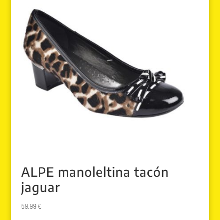
ALPE manoleltina tacón
jaguar
59.99
€