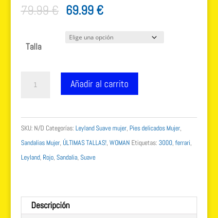
El
El
79.99
€
69.99
€
precio
precio
original
actual
Talla
era:
es:
79.99 €.
69.99 €.
Leyland
Añadir al carrito
Suave
3000
en
SKU:
N/D
Categorías:
Leyland Suave mujer
,
Pies delicados Mujer
,
color
Sandalias Mujer
,
ÚLTIMAS TALLAS!
,
WOMAN
Etiquetas:
3000
,
ferrari
,
ferrari
Leyland
,
Rojo
,
Sandalia
,
Suave
ruby
cantidad
Descripción