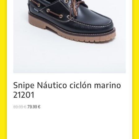
Snipe Náutico ciclón marino
21201
El
El
89.99
€
79.99
€
precio
precio
original
actual
era:
es:
89.99 €.
79.99 €.