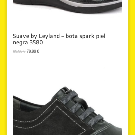
Suave by Leyland – bota spark piel
negra 3580
El
El
89.90
€
79.99
€
precio
precio
original
actual
era:
es:
89.90 €.
79.99 €.