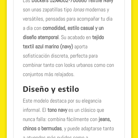
Las
Dockers 52AA002-700660 Textile Navy
son unas zapatillas tipo
lonas
modernas y
versátiles, pensadas para acompañar tu día
a día con
comodidad, estilo casual y un
diseño atemporal
. Su acabado en
tejido
textil azul marino (navy)
aporta
sofisticación discreta, perfecta para
combinar tanto con looks urbanos como con
conjuntos más relajados.
Diseño y estilo
Este modelo destaca por su elegancia
informal. El
tono navy
es un clásico que
nunca falla: combina fácilmente con
jeans,
chinos o bermudas
, y puede adaptarse tanto
a atuendos más pulidos como a