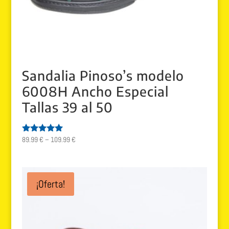
Sandalia Pinoso’s modelo
6008H Ancho Especial
Tallas 39 al 50
89.99
€
–
109.99
€
Valorado
con
5.00
de 5
¡Oferta!