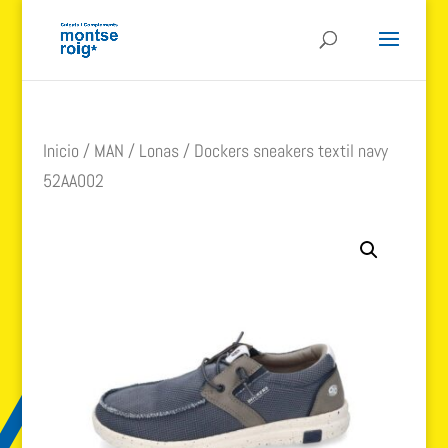
Inicio
/
MAN
/
Lonas
/ Dockers sneakers textil navy
52AA002