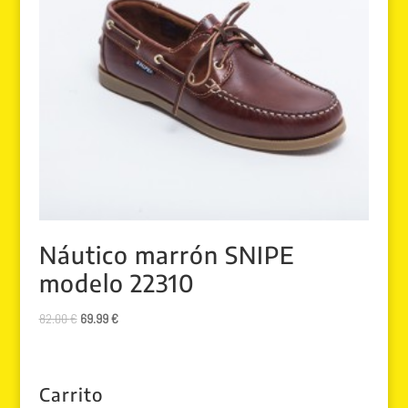
Náutico marrón SNIPE
modelo 22310
El
El
82.00
€
69.99
€
precio
precio
original
actual
era:
es:
Carrito
82.00 €.
69.99 €.