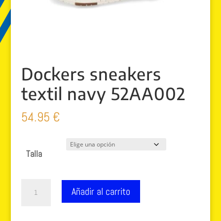
Dockers sneakers
textil navy 52AA002
54.95
€
Talla
Dockers
Añadir al carrito
sneakers
textil