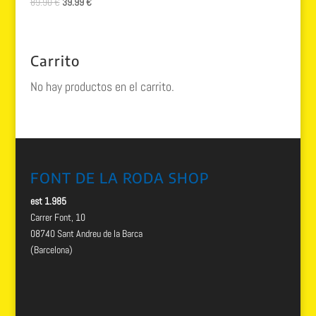
El
El
89.90
€
39.99
€
precio
precio
original
actual
era:
es:
Carrito
89.90 €.
39.99 €.
No hay productos en el carrito.
FONT DE LA RODA SHOP
est 1.985
Carrer Font, 10
08740 Sant Andreu de la Barca
(Barcelona)