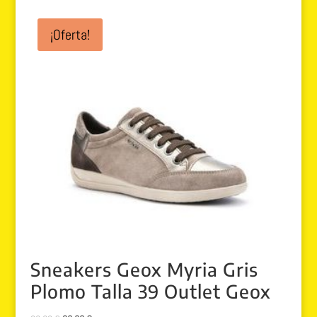
original
actual
era:
es:
¡Oferta!
99.95 €.
79.99 €.
Sneakers Geox Myria Gris
Plomo Talla 39 Outlet Geox