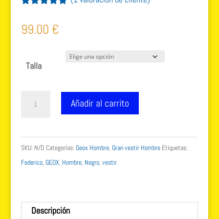
Valorado
1
con
5.00
de
99.00
€
5 en base
a
valoración
de un
cliente
Talla
GEOX
Añadir al carrito
Federico
cordones
negro
SKU:
N/D
Categorías:
Geox Hombre
,
Gran vestir Hombre
Etiquetas:
hombre
Federico
,
GEOX
,
Hombre
,
Negro
,
vestir
cantidad
Descripción