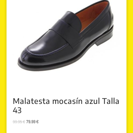
Malatesta mocasín azul Talla
43
El
El
99.95
€
79.99
€
precio
precio