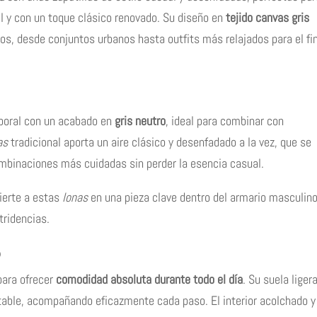
l y con un toque clásico renovado. Su diseño en
tejido canvas gris
os, desde conjuntos urbanos hasta outfits más relajados para el fi
poral con un acabado en
gris neutro
, ideal para combinar con
as
tradicional aporta un aire clásico y desenfadado a la vez, que se
mbinaciones más cuidadas sin perder la esencia casual.
vierte a estas
lonas
en una pieza clave dentro del armario masculin
tridencias.
o
ara ofrecer
comodidad absoluta durante todo el día
. Su suela liger
stable, acompañando eficazmente cada paso. El interior acolchado y