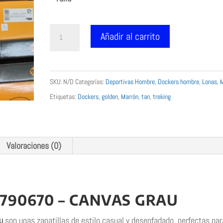
Dockers
Añadir al carrito
sneakers
lona
gray
SKU:
N/D
Categorías:
Deportivas Hombre
,
Dockers hombre
,
Lonas
,
30ST027
Etiquetas:
Dockers
,
golden
,
Marrón
,
tan
,
treking
cantidad
Valoraciones (0)
790670 – CANVAS GRAU
u
son unas zapatillas de estilo casual y desenfadado, perfectas par