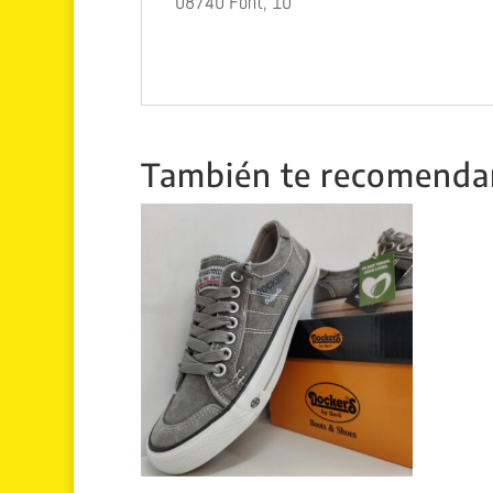
08740 Font, 10
También te recomend