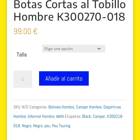
Botas Cortas al Tobillo
Hombre K300270-018
99.00
€
Talla
Camper
Añadir al carrito
Peu
Touring,
Botas
SKU:
N/D
Categorías:
Botines Hombre
,
Camper Hombre
,
Deportivas
Cortas
Hombre
,
Informal Hombre
,
MAN
Etiquetas:
Black
,
Camper
,
K300218-
al
018
,
Negre
,
Negro
,
peu
,
Peu Touring
Tobillo