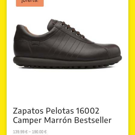
89.99 €.
79.99 €.
Zapatos Pelotas 16002
Camper Marrón Bestseller
139.99
€
–
190.00
€