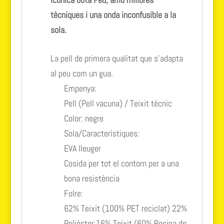
tècniques i una onda inconfusible a la
sola.
La pell de primera qualitat que s’adapta
al peu com un gua.
Empenya:
Pell (Pell vacuna) / Teixit tècnic
Color: negre
Sola/Característiques:
EVA lleuger
Cosida per tot el contorn per a una
bona resistència
Folre:
62% Teixit (100% PET reciclat) 22%
Polièster 16% Teixit (60% Resina de