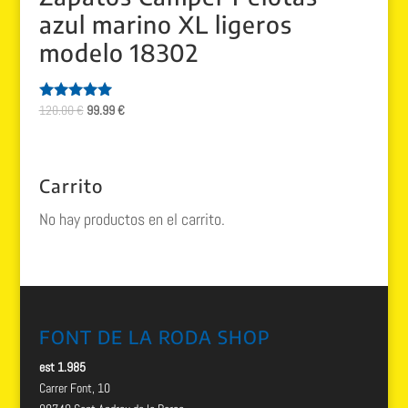
azul marino XL ligeros
modelo 18302
El
El
120.00
€
99.99
€
Valorado
con
precio
precio
5.00
original
actual
de 5
era:
es:
Carrito
120.00 €.
99.99 €.
No hay productos en el carrito.
FONT DE LA RODA SHOP
est 1.985
Carrer Font, 10