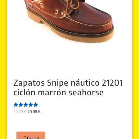
Zapatos Snipe náutico 21201
ciclón marrón seahorse
El
El
89.99
€
79.99
€
Valorado
con
precio
precio
5.00
original
actual
de 5
era:
es:
¡Oferta!