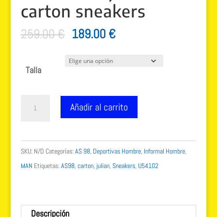
carton sneakers
El
El
259.00
€
189.00
€
precio
precio
original
actual
Talla
era:
es:
259.00 €.
189.00 €.
Deportivas
Añadir al carrito
Julian
AS
98
SKU:
N/D
Categorías:
AS 98
,
Deportivas Hombre
,
Informal Hombre
,
U54102
MAN
Etiquetas:
AS98
,
carton
,
julian
,
Sneakers
,
U54102
jet
combi
carton
Descripción