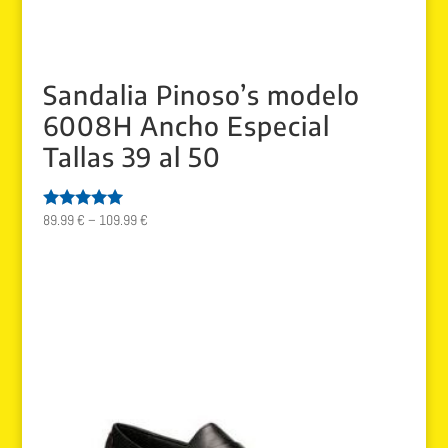
Sandalia Pinoso’s modelo
6008H Ancho Especial
Tallas 39 al 50
89.99
€
–
109.99
€
Valorado
con
5.00
de 5