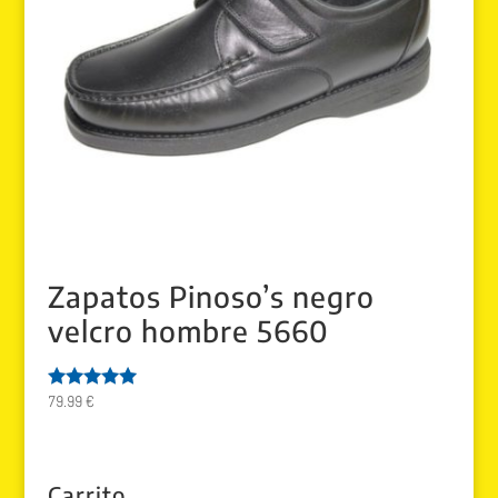
Zapatos Pinoso’s negro
velcro hombre 5660
79.99
€
Valorado
con
5.00
de 5
Carrito