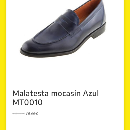
Malatesta mocasín Azul
MT0010
El
El
89.95
€
79.99
€
precio
precio
original
actual