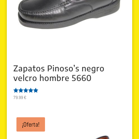
Zapatos Pinoso’s negro
velcro hombre 5660
79.99
€
Valorado
con
5.00
de 5
¡Oferta!