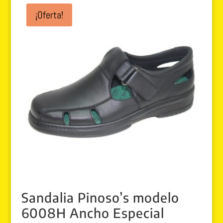
era:
es:
¡Oferta!
89.95 €.
79.99 €.
Sandalia Pinoso’s modelo
6008H Ancho Especial