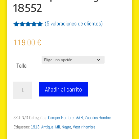
18552
(
5
valoraciones de clientes)
Valorado
5
con
5.00
de
119.00
€
5 en base
a
valoracione
s de
Talla
clientes
Zapatos
Añadir al carrito
Camper
MIL
1913
SKU:
N/D
Categorías:
Camper Hombre
,
MAN
,
Zapatos Hombre
Zapatos
Etiquetas:
1913
,
Antique
,
Mil
,
Negro
,
Vestir hombre
negros