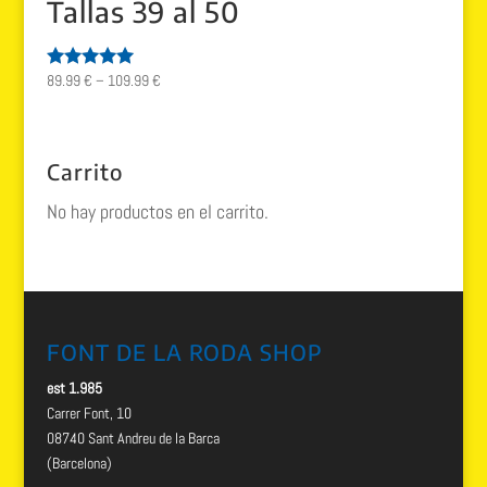
Tallas 39 al 50
89.99
€
–
109.99
€
Valorado
con
5.00
de 5
Carrito
No hay productos en el carrito.
FONT DE LA RODA SHOP
est 1.985
Carrer Font, 10
08740 Sant Andreu de la Barca
(Barcelona)