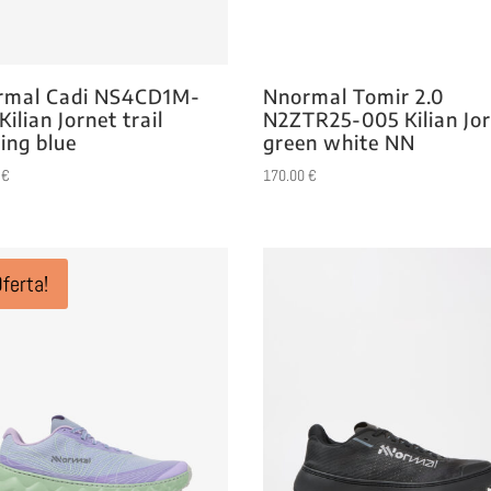
rmal Cadi NS4CD1M-
Nnormal Tomir 2.0
Kilian Jornet trail
N2ZTR25-005 Kilian Jo
ing blue
green white NN
0
€
170.00
€
Oferta!