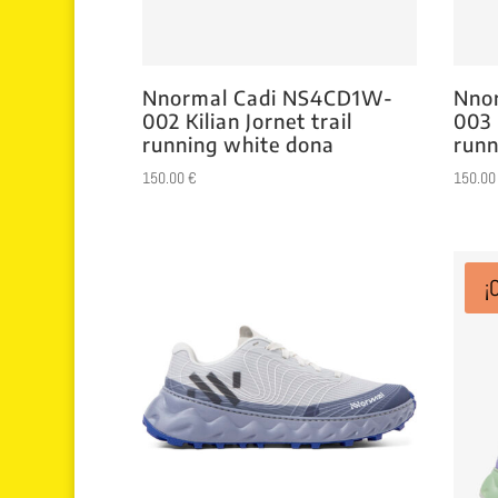
Nnormal Cadi NS4CD1W-
Nno
002 Kilian Jornet trail
003 
running white dona
runn
150.00
€
150.0
¡