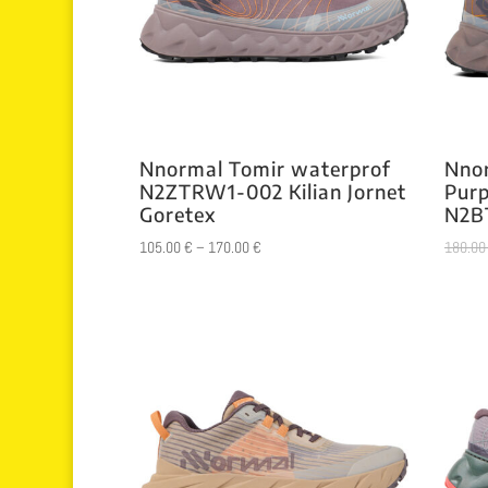
Nnormal Tomir waterprof
Nnor
N2ZTRW1-002 Kilian Jornet
Purp
Goretex
N2B
105.00
€
–
170.00
€
180.0