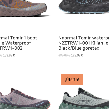
mal Tomir 1 boot
Nnormal Tomir waterp
le Waterproof
N2ZTRW1-001 Kilian Jo
TRW1-002
Black/Blue goretex
El
El
El
El
0
€
139.99
€
170.00
€
129.99
€
precio
precio
precio
precio
original
actual
original
actual
era:
es:
era:
es:
180.00 €.
139.99 €.
170.00 €.
129.99 €.
¡Oferta!