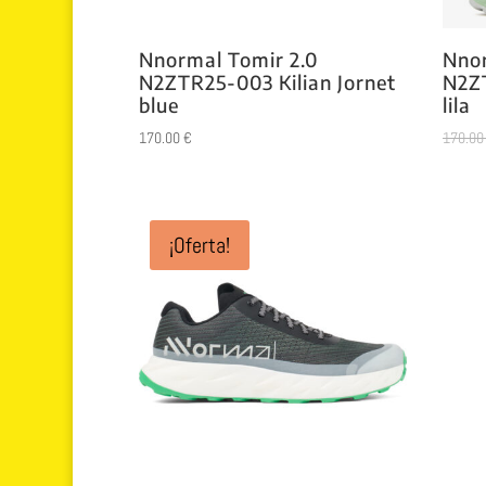
Nnormal Tomir 2.0
Nnor
N2ZTR25-003 Kilian Jornet
N2ZT
blue
lila
170.00
€
170.0
¡Oferta!