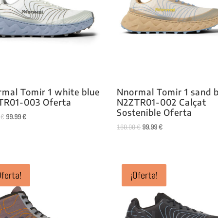
mal Tomir 1 white blue
Nnormal Tomir 1 sand b
TR01-003 Oferta
N2ZTR01-002 Calçat
Sostenible Oferta
El
El
0
€
99.99
€
El
El
160.00
€
99.99
€
precio
precio
precio
precio
original
actual
original
actual
era:
es:
era:
es:
160.00 €.
99.99 €.
160.00 €.
99.99 €.
Oferta!
¡Oferta!