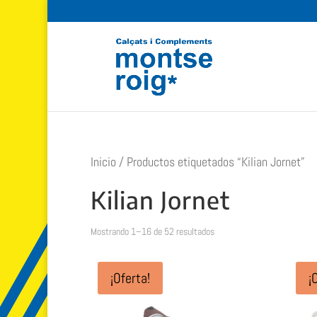
Inicio
/ Productos etiquetados “Kilian Jornet”
Kilian Jornet
Ordenado
Mostrando 1–16 de 52 resultados
por
popularidad
¡Oferta!
¡