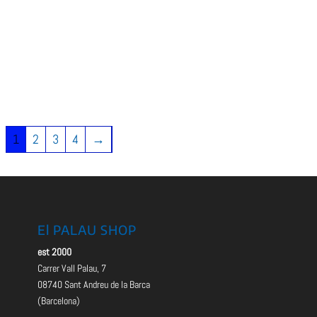
1
2
3
4
→
El PALAU SHOP
est 2000
Carrer Vall Palau, 7
08740 Sant Andreu de la Barca
(Barcelona)