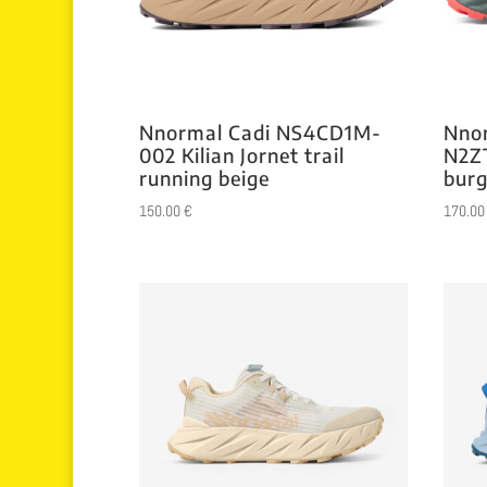
Nnormal Cadi NS4CD1M-
Nnor
002 Kilian Jornet trail
N2ZT
running beige
bur
150.00
€
170.0