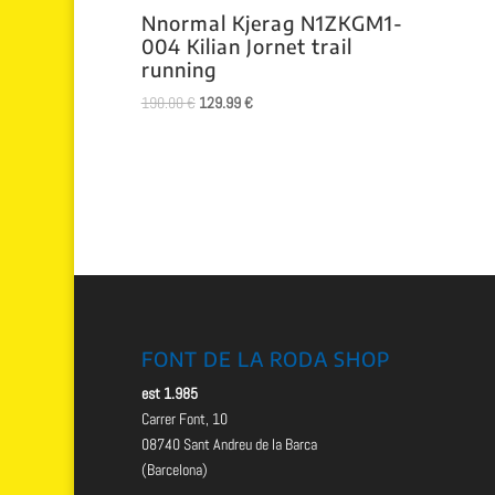
Nnormal Kjerag N1ZKGM1-
004 Kilian Jornet trail
running
El
El
190.00
€
129.99
€
precio
precio
original
actual
era:
es:
190.00 €.
129.99 €.
FONT DE LA RODA SHOP
est 1.985
Carrer Font, 10
08740 Sant Andreu de la Barca
(Barcelona)