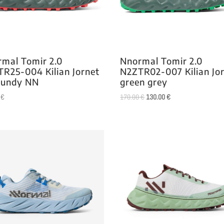
mal Tomir 2.0
Nnormal Tomir 2.0
R25-004 Kilian Jornet
N2ZTR02-007 Kilian Jo
gundy NN
green grey
El
El
0
€
170.00
€
130.00
€
precio
precio
original
actual
era:
es:
170.00 €.
130.00 €.