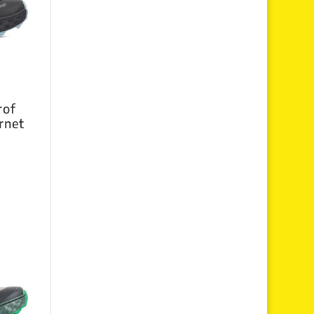
rof
rnet