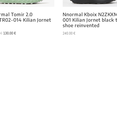
mal Tomir 2.0
Nnormal Kboix N2ZKX
R02-014 Kilian Jornet
001 Kilian Jornet black 
shoe reinvented
El
El
0
€
130.00
€
240.00
€
precio
precio
original
actual
era:
es:
170.00 €.
130.00 €.