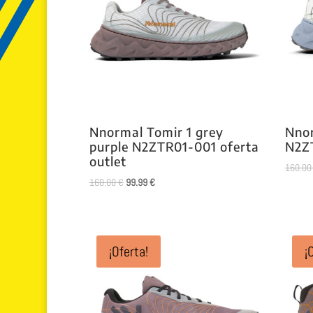
Nnormal Tomir 1 grey
Nnor
purple N2ZTR01-001 oferta
N2Z
outlet
160.0
El
El
160.00
€
99.99
€
precio
precio
original
actual
era:
es:
160.00 €.
99.99 €.
¡Oferta!
¡