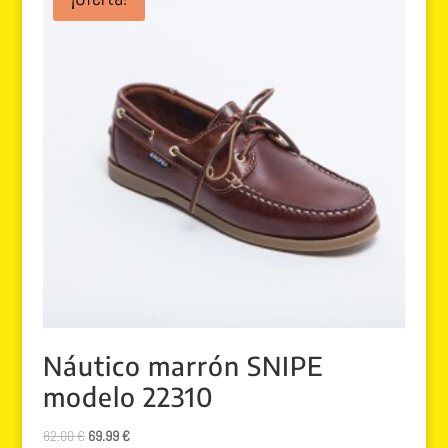
Náutico marrón SNIPE
modelo 22310
El
El
82.00
€
69.99
€