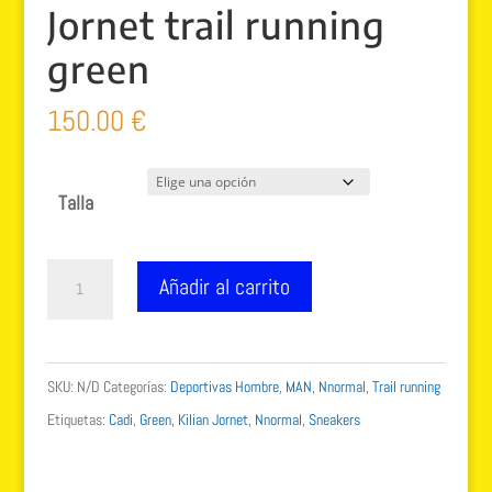
Jornet trail running
green
150.00
€
Talla
Nnormal
Añadir al carrito
Cadi
NS4CD1M-
004
SKU:
N/D
Categorías:
Deportivas Hombre
,
MAN
,
Nnormal
,
Trail running
Kilian
Etiquetas:
Cadi
,
Green
,
Kilian Jornet
,
Nnormal
,
Sneakers
Jornet
trail