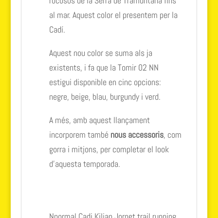
rocosos de la Serra de Tramuntana fins
al mar. Aquest color el presentem per la
Cadí.
Aquest nou color se suma als ja
existents, i fa que la Tomir 02 NN
estigui disponible en cinc opcions:
negre, beige, blau, burgundy i verd.
A més, amb aquest llançament
incorporem també
nous accessoris
, com
gorra i mitjons, per completar el look
d’aquesta temporada.
Nnormal Cadi Kilian Jornet trail running