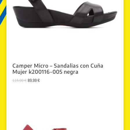
Camper Micro – Sandalias con Cuña
Mujer k200116-005 negra
El
El
115.00
€
89.99
€
precio
precio
original
actual
era:
es:
115.00 €.
89.99 €.