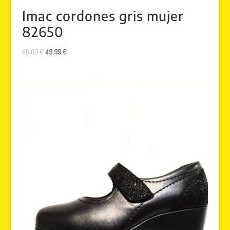
Imac cordones gris mujer
82650
El
El
85.00
€
49.99
€
precio
precio
original
actual
era:
es:
85.00 €.
49.99 €.