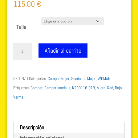
115.00
€
Talla
Camper
Añadir al carrito
Micro
-
Sandalias
SKU:
N/D
Categorías:
Camper Mujer
,
Sandalias Mujer
,
WOMAN
con
Etiquetas:
Camper
,
Camper sandalia
,
K200116-019
,
Micro
,
Red
,
Rojo
,
Cuña
Vermell
Mujer
k200116-
019
Descripción
roja