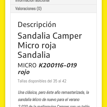
Información adicional
cantidad
Valoraciones (0)
Descripción
Sandalia Camper
Micro roja
Sandalia
MICRO
K200116-019
rojo
Tallas disponibles del 35 al 42
Una clásica, pero éste año remasterizada, la
sandalia Micro de nuevo para el verano
2.020 de la mallorquina Camper con un talón