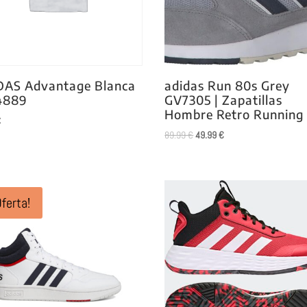
DAS Advantage Blanca
adidas Run 80s Grey
889
GV7305 | Zapatillas
Hombre Retro Running
€
El
El
89.99
€
49.99
€
precio
precio
original
actual
era:
es:
89.99 €.
49.99 €.
Oferta!