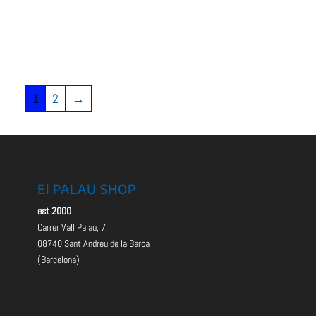
1
2
→
El PALAU SHOP
est 2000
Carrer Vall Palau, 7
08740 Sant Andreu de la Barca
(Barcelona)