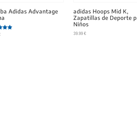
ba Adidas Advantage
adidas Hoops Mid K,
na
Zapatillas de Deporte 
Niños
39.99
€
€
ado