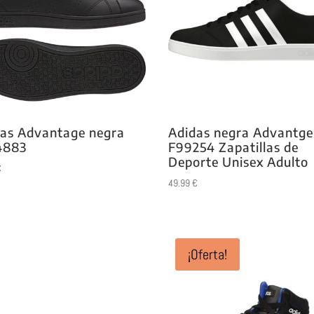
as Advantage negra
Adidas negra Advantge
883
F99254 Zapatillas de
Deporte Unisex Adulto
€
49.99
€
¡Oferta!