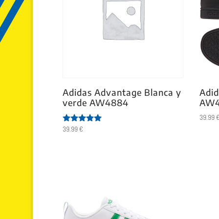
Adidas Advantage Blanca y
Adid
verde AW4884
AW4
39.99
39.99
€
Valorado
con
5.00
de 5