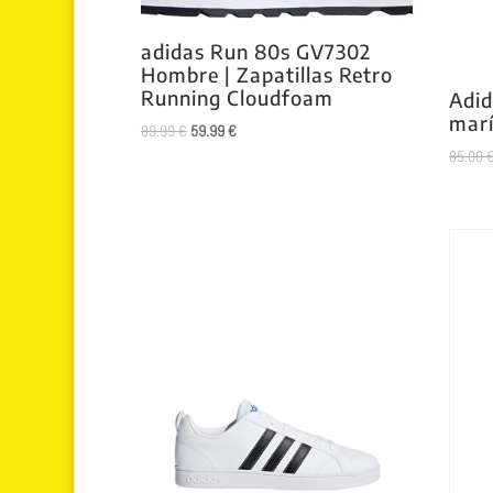
adidas Run 80s GV7302
Hombre | Zapatillas Retro
Running Cloudfoam
Adid
mar
El
El
89.99
€
59.99
€
precio
precio
85.00
original
actual
era:
es:
89.99 €.
59.99 €.