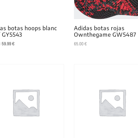
as botas hoops blanc
Adidas botas rojas
í GY5543
Ownthegame GW5487
El
El
€
59.99
€
65.00
€
precio
precio
original
actual
era:
es:
85.00 €.
59.99 €.