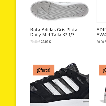
Bota Adidas Gris Plata
ADI
Daily Mid Talla 37 1/3
AW4
El
El
79.99
€
39.99
€
29.00
precio
precio
original
actual
era:
es:
79.99 €.
39.99 €.
¡Oferta!
¡