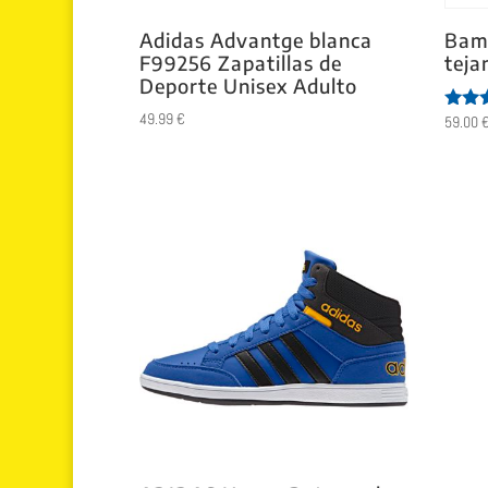
Adidas Advantge blanca
Bam
F99256 Zapatillas de
teja
Deporte Unisex Adulto
49.99
€
59.00
Valor
con
5.00
de 5