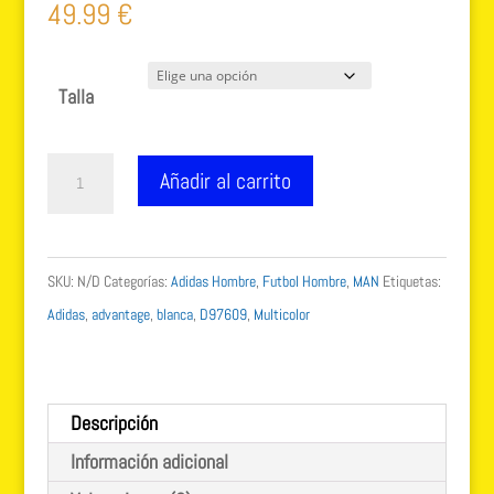
49.99
€
Talla
Adidas
Añadir al carrito
Advantge
D97609
Zapatillas
SKU:
N/D
Categorías:
Adidas Hombre
,
Futbol Hombre
,
MAN
Etiquetas:
de
Adidas
,
advantage
,
blanca
,
D97609
,
Multicolor
Deporte
Unisex
Adulto
Descripción
cantidad
Información adicional