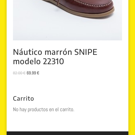
Náutico marrón SNIPE
modelo 22310
El
El
82.00
€
69.99
€
precio
precio
original
actual
era:
es:
Carrito
82.00 €.
69.99 €.
No hay productos en el carrito.