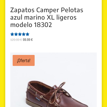
Zapatos Camper Pelotas
azul marino XL ligeros
modelo 18302
El
El
120.00
€
99.99
€
Valorado
con
precio
precio
5.00
original
actual
de 5
era:
es:
¡Oferta!
120.00 €.
99.99 €.