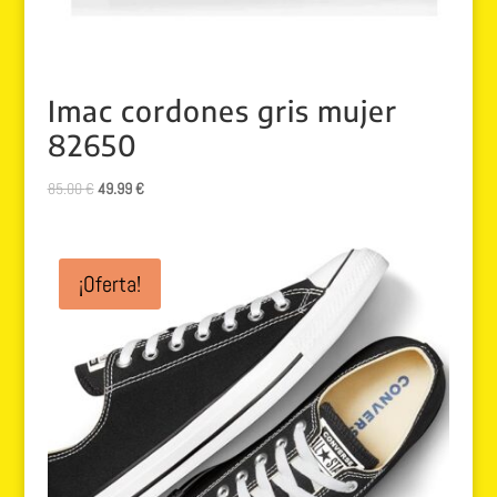
Imac cordones gris mujer
82650
El
El
85.00
€
49.99
€
precio
precio
original
actual
era:
es:
¡Oferta!
85.00 €.
49.99 €.