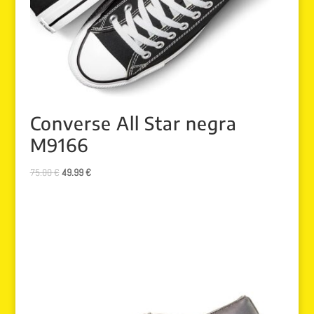
Converse All Star negra
M9166
El
El
75.00
€
49.99
€
precio
precio
original
actual
era:
es:
75.00 €.
49.99 €.