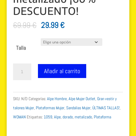
DESCUENTO!
El
El
69.99
€
29.99
€
precio
precio
original
actual
Talla
era:
es:
69.99 €.
29.99 €.
ALPE
Añadir al carrito
outlet
plataforma
puffe
SKU:
N/D
Categorías:
Alpe Hombre
,
Alpe Mujer Outlet
,
Gran vestir y
modelo
talones Mujer
,
Plataformas Mujer
,
Sandalias Mujer
,
ÚLTIMAS TALLAS!
,
1059
WOMAN
Etiquetas:
1059
,
Alpe
,
dorado
,
metalizado
,
Plataforma
metalizado
¡60%