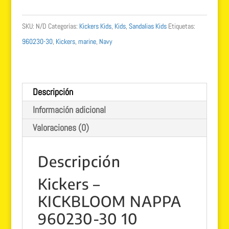
nappa
960230-
SKU:
N/D
Categorías:
Kickers Kids
,
Kids
,
Sandalias Kids
Etiquetas:
30
960230-30
,
Kickers
,
marine
,
Navy
10
MARINE
cantidad
Descripción
Información adicional
Valoraciones (0)
Descripción
Kickers
–
KICKBLOOM NAPPA
960230-30 10