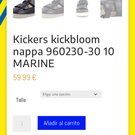
Kickers kickbloom
nappa 960230-30 10
MARINE
59.99
€
Talla
Kickers
Añadir al carrito
kickbloom