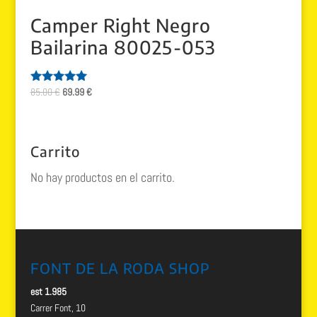
Camper Right Negro
Bailarina 80025-053
El
El
85.00
€
69.99
€
Valorado
con
precio
precio
5.00
original
actual
de 5
era:
es:
Carrito
85.00 €.
69.99 €.
No hay productos en el carrito.
FONT DE LA RODA SHOP
est 1.985
Carrer Font, 10