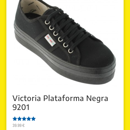
Victoria Plataforma Negra
9201
39.99
€
Valorado
con