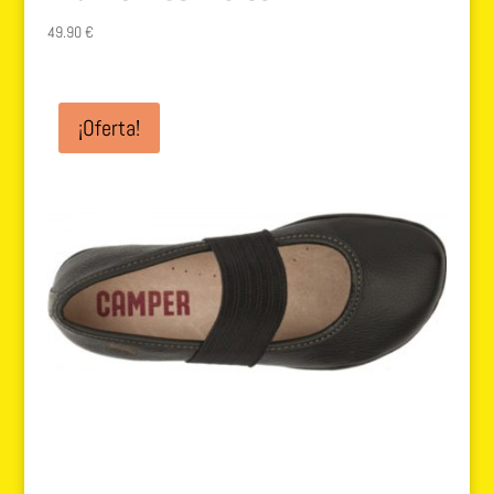
49.90
€
¡Oferta!