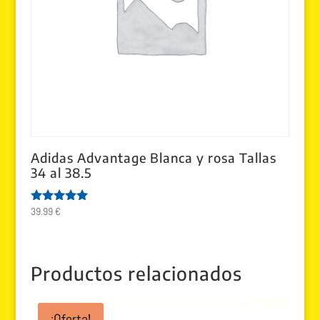
Adidas Advantage Blanca y rosa Tallas
34 al 38.5
39.99
€
Valorado
con
5.00
de 5
Productos relacionados
¡Oferta!