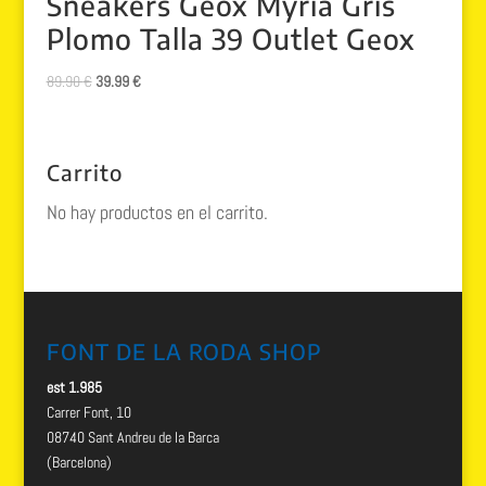
Sneakers Geox Myria Gris
Plomo Talla 39 Outlet Geox
El
El
89.90
€
39.99
€
precio
precio
original
actual
era:
es:
Carrito
89.90 €.
39.99 €.
No hay productos en el carrito.
FONT DE LA RODA SHOP
est 1.985
Carrer Font, 10
08740 Sant Andreu de la Barca
(Barcelona)