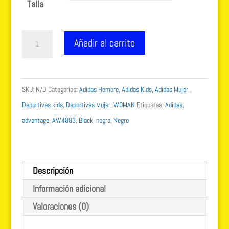
Talla
Adidas
Añadir al carrito
Advantage
negra
AW4883
SKU:
N/D
Categorías:
Adidas Hombre
,
Adidas Kids
,
Adidas Mujer
,
cantidad
Deportivas kids
,
Deportivas Mujer
,
WOMAN
Etiquetas:
Adidas
,
advantage
,
AW4883
,
Black
,
negra
,
Negro
Descripción
Información adicional
Valoraciones (0)