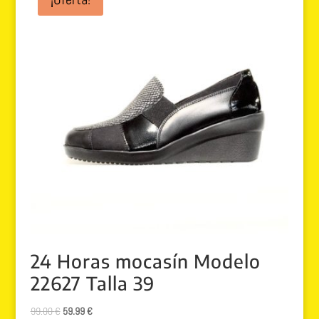
24 Horas mocasín Modelo
22627 Talla 39
El
El
99.00
€
59.99
€