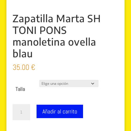
Zapatilla Marta SH
TONI PONS
manoletina ovella
blau
35.00
€
Talla
Zapatilla
Añadir al carrito
Marta
SH