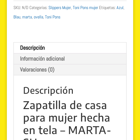
TONI
SKU:
N/D
Categorías:
Slippers Mujer
,
Toni Pons mujer
Etiquetas:
Azul
,
PONS
Blau
,
marta
,
ovella
,
Toni Pons
manoletina
ovella
blau
Descripción
cantidad
Información adicional
Valoraciones (0)
Descripción
Zapatilla de casa
para mujer hecha
en tela – MARTA-