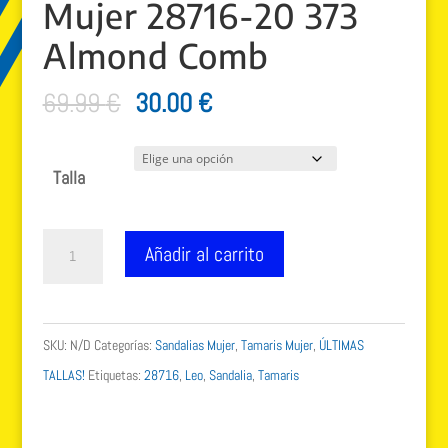
Mujer 28716-20 373
Almond Comb
El
El
69.99
€
30.00
€
precio
precio
original
actual
Talla
era:
es:
69.99 €.
30.00 €.
Tamaris
Añadir al carrito
Sandalia
Mujer
28716-
SKU:
N/D
Categorías:
Sandalias Mujer
,
Tamaris Mujer
,
ÚLTIMAS
20
TALLAS!
Etiquetas:
28716
,
Leo
,
Sandalia
,
Tamaris
373
Almond