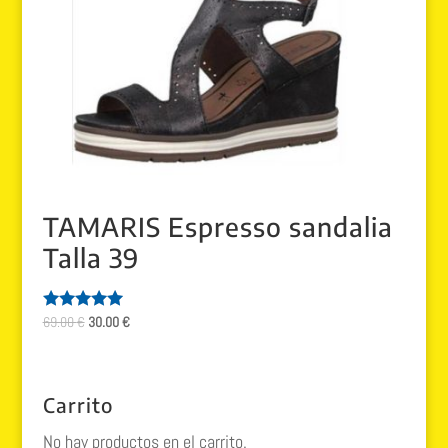
TAMARIS Espresso sandalia
Talla 39
El
El
69.00
€
30.00
€
Valorado
con
precio
precio
5.00
original
actual
de 5
era:
es:
Carrito
69.00 €.
30.00 €.
No hay productos en el carrito.