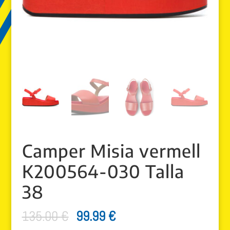
Camper Misia vermell
K200564-030 Talla
38
El
El
135.00
€
99.99
€