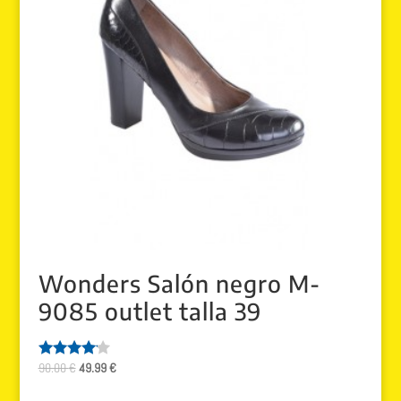
Wonders Salón negro M-
9085 outlet talla 39
El
El
90.00
€
49.99
€
Valorado
con
precio
precio
4.00