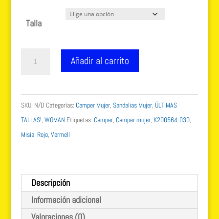
precio
precio
original
actual
Talla
era:
es:
135.00 €.
99.99 €.
Camper
Añadir al carrito
Misia
vermell
K200564-
SKU:
N/D
Categorías:
Camper Mujer
,
Sandalias Mujer
,
ÚLTIMAS
030
TALLAS!
,
WOMAN
Etiquetas:
Camper
,
Camper mujer
,
K200564-030
,
Talla
Misia
,
Rojo
,
Vermell
38
cantidad
Descripción
Información adicional
Valoraciones (0)