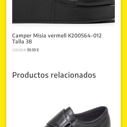
Camper Misia vermell K200564-012
Talla 38
El
El
135.00
€
99.99
€
precio
precio
original
actual
era:
es:
Productos relacionados
135.00 €.
99.99 €.