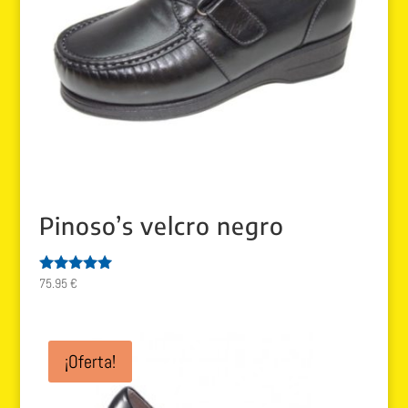
Pinoso’s velcro negro
75.95
€
Valorado
con
5.00
de 5
¡Oferta!