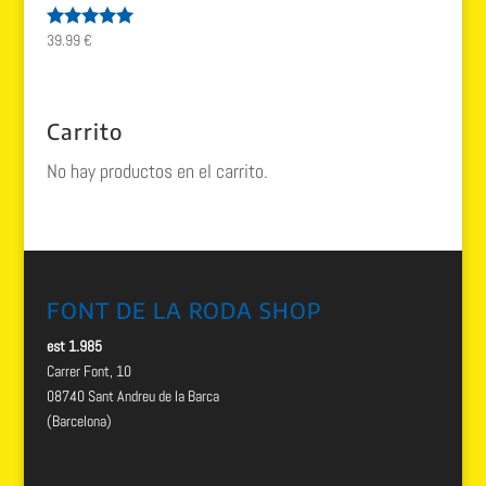
39.99
€
Valorado
con
5.00
de 5
Carrito
No hay productos en el carrito.
FONT DE LA RODA SHOP
est 1.985
Carrer Font, 10
08740 Sant Andreu de la Barca
(Barcelona)