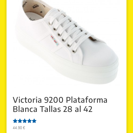
85.00 €.
49.99 €.
Victoria 9200 Plataforma
Blanca Tallas 28 al 42
44.90
€
Valorado
con