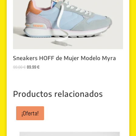
Sneakers HOFF de Mujer Modelo Myra
El
El
99.00
€
89.99
€
precio
precio
original
actual
era:
es:
Productos relacionados
99.00 €.
89.99 €.
¡Oferta!