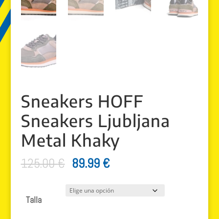
Sneakers HOFF
Sneakers Ljubljana
Metal Khaky
El
El
125.00
€
89.99
€
precio
precio
original
actual
Talla
era:
es: