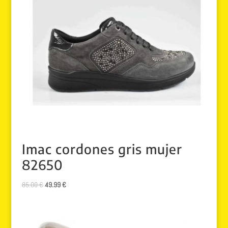
Imac cordones gris mujer
82650
El
El
85.00
€
49.99
€
precio
precio
original
actual
era:
es: