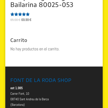
Bailarina 80025-053
El
El
85.00
€
69.99
€
Valorado
con
precio
precio
5.00
original
actual
de 5
era:
es:
Carrito
85.00 €.
69.99 €.
No hay productos en el carrito.
FONT DE LA RODA SHOP
est 1.985
Carrer Font, 10
08740 Sant Andreu de la Barca
(Barcelona)