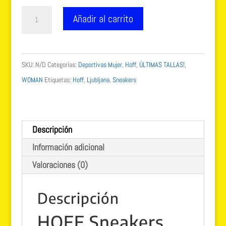
125.00 €.
89.99 €.
Sneakers
Añadir al carrito
HOFF
Sneakers
Ljubljana
SKU:
N/D
Categorías:
Deportivas Mujer
,
Hoff
,
ÚLTIMAS TALLAS!
,
Metal
WOMAN
Etiquetas:
Hoff
,
Ljubljana
,
Sneakers
Khaky
cantidad
Descripción
Información adicional
Valoraciones (0)
Descripción
HOFF Sneakers