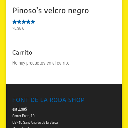
Pinoso’s velcro negro
75.95
€
Valorado
con
5.00
de 5
Carrito
No hay productos en el carrito.
FONT DE LA RODA SHOP
est 1.985
Carrer Font, 10
08740 Sant Andreu de la Barca