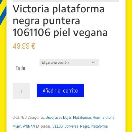
Victoria plataforma
negra puntera
1061106 piel vegana
49.99
€
Talla
Victoria
Añadir al carrito
plataforma
negra
puntera
SKU:
N/D
Categorías:
Deportivas Mujer
,
Plataformas Mujer
,
Victoria
1061106
Mujer
,
WOMAN
Etiquetas:
61106
,
Converse
,
Negro
,
Plataforma
,
piel