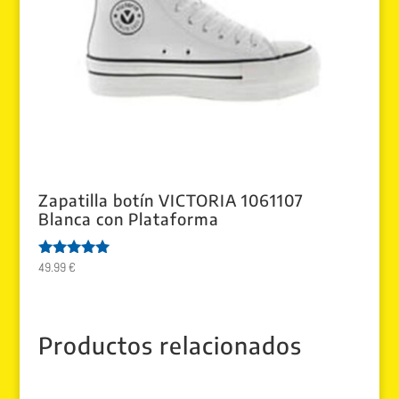
Zapatilla botín VICTORIA 1061107
Blanca con Plataforma
49.99
€
Valorado
con
5.00
de 5
Productos relacionados