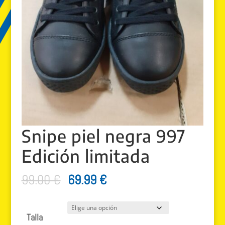
Snipe piel negra 997
Edición limitada
El
El
99.00
€
69.99
€
precio
precio
original
actual
Talla
era:
es: