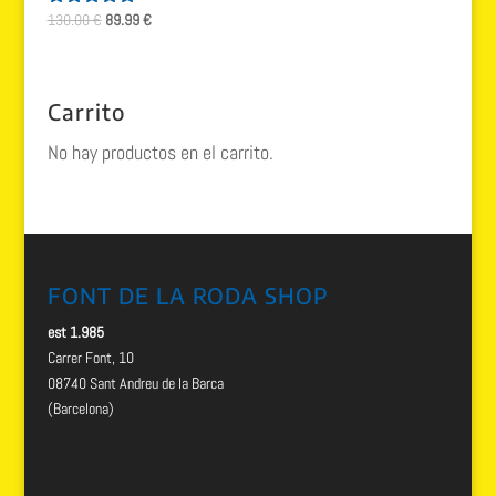
El
El
130.00
€
89.99
€
Valorado
con
precio
precio
5.00
original
actual
de 5
era:
es:
Carrito
130.00 €.
89.99 €.
No hay productos en el carrito.
FONT DE LA RODA SHOP
est 1.985
Carrer Font, 10
08740 Sant Andreu de la Barca
(Barcelona)