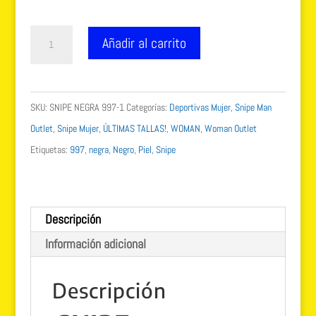
99.00 €.
69.99 €.
Snipe
Añadir al carrito
piel
negra
997
SKU:
SNIPE NEGRA 997-1
Categorías:
Deportivas Mujer
,
Snipe Man
Edición
Outlet
,
Snipe Mujer
,
ÚLTIMAS TALLAS!
,
WOMAN
,
Woman Outlet
limitada
Etiquetas:
997
,
negra
,
Negro
,
Piel
,
Snipe
cantidad
Descripción
Información adicional
Descripción