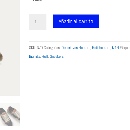
era:
es:
109.90 €.
89.99 €.
Sneakers
Añadir al carrito
HOFF
man
Modelo
SKU:
N/D
Categorías:
Deportivas Hombre
,
Hoff hombre
,
MAN
Etique
Biarritz
Biarritz
,
Hoff
,
Sneakers
cantidad