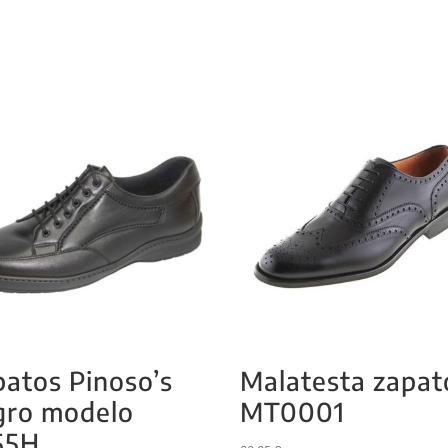
atos Pinoso’s
Malatesta zapat
gro modelo
MT0001
55H