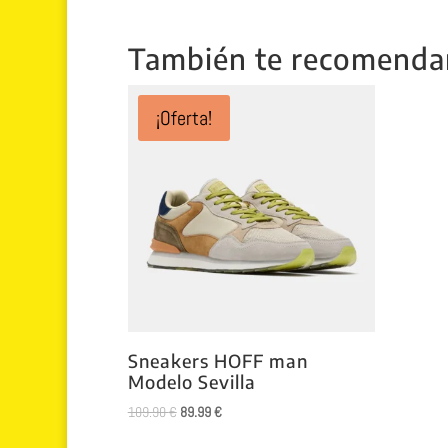
También te recomend
¡Oferta!
Sneakers HOFF man
Modelo Sevilla
El
El
109.90
€
89.99
€
precio
precio