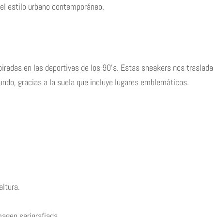
del estilo urbano contemporáneo.
spiradas en las deportivas de los 90’s. Estas sneakers nos traslada
ndo, gracias a la suela que incluye lugares emblemáticos.
ltura.
agen serigrafiada.