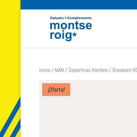
Inicio
/
MAN
/
Deportivas Hombre
/ Sneakers HO
¡Oferta!