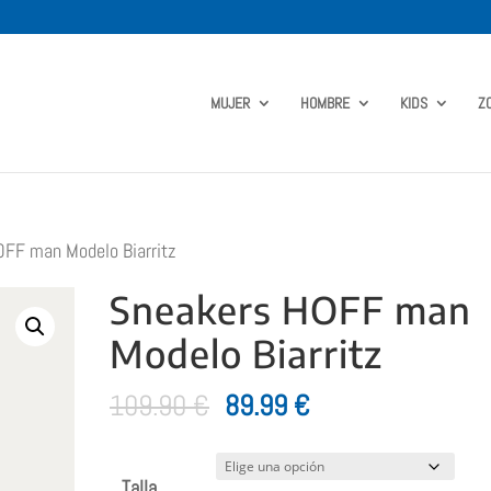
MUJER
HOMBRE
KIDS
Z
FF man Modelo Biarritz
Sneakers HOFF man
Modelo Biarritz
El
El
109.90
€
89.99
€
precio
precio
original
actual
Talla