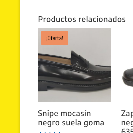
original
actual
era:
es:
109.90 €.
89.99 €.
Productos relacionados
¡Oferta!
Snipe mocasín
Zap
negro suela goma
ne
63