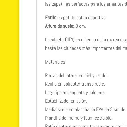
las zapatillas perfectas para los amantes 
Estilo
: Zapatilla estilo deportiva.
Altura de suela
: 3 cm.
La silueta
CITY
, es el icono de la marca in
hasta las ciudades más importantes del mu
Materiales
Piezas del lateral en piel y tejido.
Rejilla en poliéster transpirable.
Logotipo en lengüeta y talonera.
Estabilizador en talón.
Media suela en plancha de EVA de 3 cm de a
Plantilla de memory foam extraible.
Patín dentado en goma transparente con im