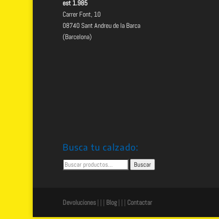
est 1.985
Carrer Font, 10
08740 Sant Andreu de la Barca
(Barcelona)
Busca tu calzado:
Buscar
Buscar
por:
Devoluciones
| | |
Blog
| | |
Contactar