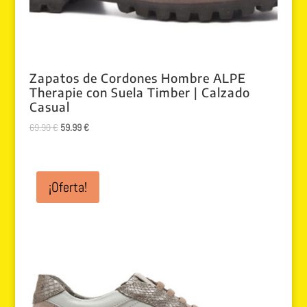
Zapatos de Cordones Hombre ALPE
Therapie con Suela Timber | Calzado
Casual
El
El
69.90
€
59.99
€
precio
precio
original
actual
era:
es:
¡Oferta!
69.90 €.
59.99 €.