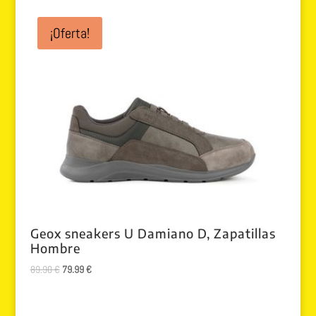
¡Oferta!
Geox sneakers U Damiano D, Zapatillas
Hombre
El
El
89.90
€
79.99
€
precio
precio
original
actual