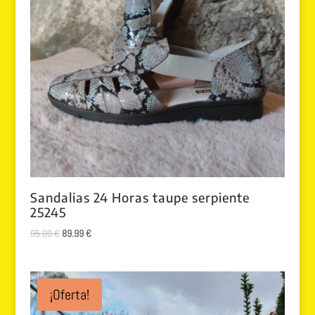
Sandalias 24 Horas taupe serpiente
25245
El
El
95.00
€
89.99
€
precio
precio
original
actual
era:
es:
¡Oferta!
95.00 €.
89.99 €.