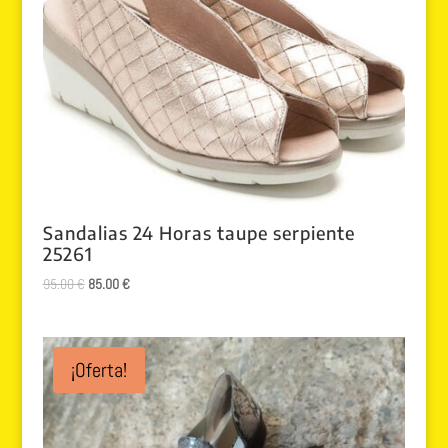
Sandalias 24 Horas taupe serpiente
25261
El
El
95.00
€
85.00
€
precio
precio
original
actual
era:
es:
¡Oferta!
95.00 €.
85.00 €.