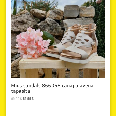
Mjus sandals 866068 canapa avena
tapasita
El
El
99.00
€
89.99
€
precio
precio
original
actual