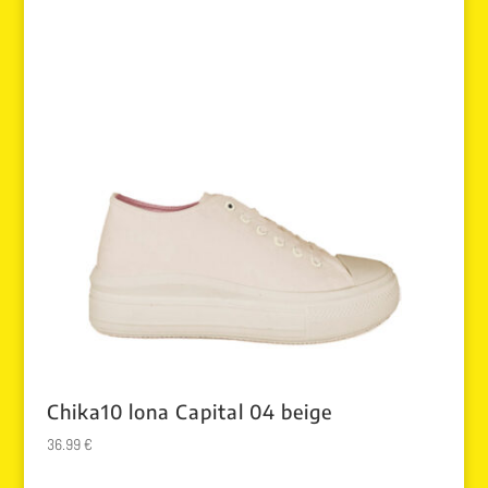
era:
es:
99.00 €.
89.99 €.
Chika10 lona Capital 04 beige
36.99
€