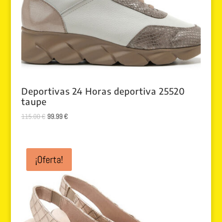
Deportivas 24 Horas deportiva 25520
taupe
El
El
115.00
€
99.99
€
precio
precio
original
actual
era:
es:
¡Oferta!
115.00 €.
99.99 €.