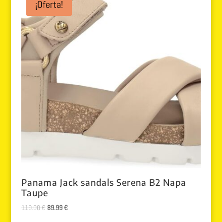
¡Oferta!
Panama Jack sandals Serena B2 Napa
Taupe
El
El
119.00
€
89.99
€
precio
precio