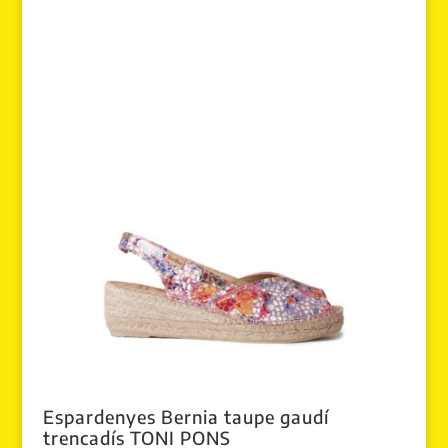
original
actual
era:
es:
119.00 €.
89.99 €.
Espardenyes Bernia taupe gaudí
trencadís TONI PONS