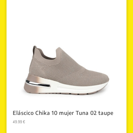
era:
es:
89.90 €.
79.99 €.
Eláscico Chika 10 mujer Tuna 02 taupe
49.99
€