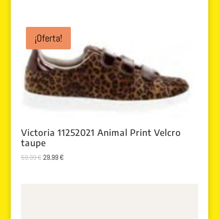
¡Oferta!
Victoria 11252021 Animal Print Velcro
taupe
El
El
59.99
€
29.99
€
precio
precio
original
actual
era:
es:
59.99 €.
29.99 €.