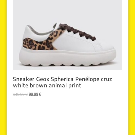
Sneaker Geox Spherica Penélope cruz
white brown animal print
El
El
149.90
€
99.99
€
precio
precio
original
actual
era:
es:
149.90 €.
99.99 €.