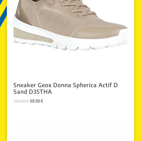
Sneaker Geox Donna Spherica Actif D
Sand D35THA
El
El
119.90
€
69.99
€
precio
precio
original
actual
era:
es:
119.90 €.
69.99 €.