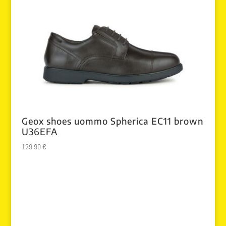
Geox shoes uommo Spherica EC11 brown
U36EFA
129.90
€