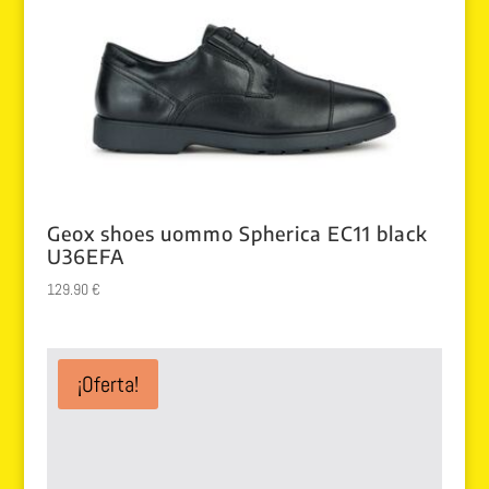
Geox shoes uommo Spherica EC11 black
U36EFA
129.90
€
¡Oferta!