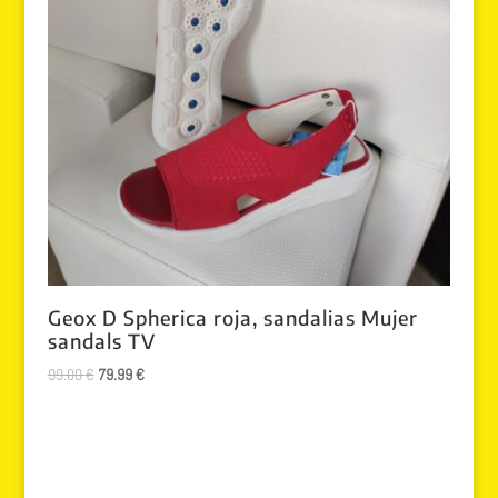
Geox D Spherica roja, sandalias Mujer
sandals TV
El
El
99.00
€
79.99
€
precio
precio
original
actual
era:
es:
99.00 €.
79.99 €.