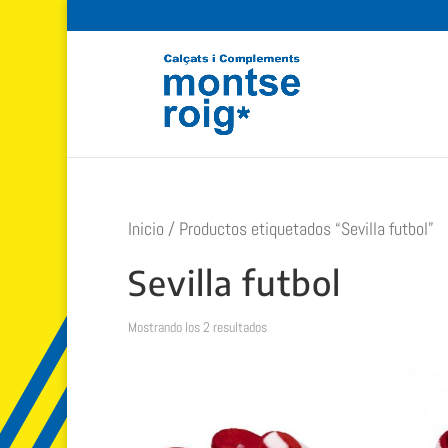
Inicio
/ Productos etiquetados “Sevilla futbol”
Sevilla futbol
Ordenado
Mostrando los 2 resultados
por
popularidad