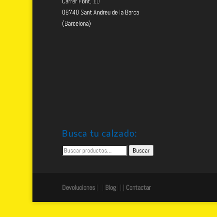
Carrer Font, 10
08740 Sant Andreu de la Barca
(Barcelona)
Busca tu calzado:
Buscar
Buscar
por:
Devoluciones
| | |
Blog
| | |
Contactar