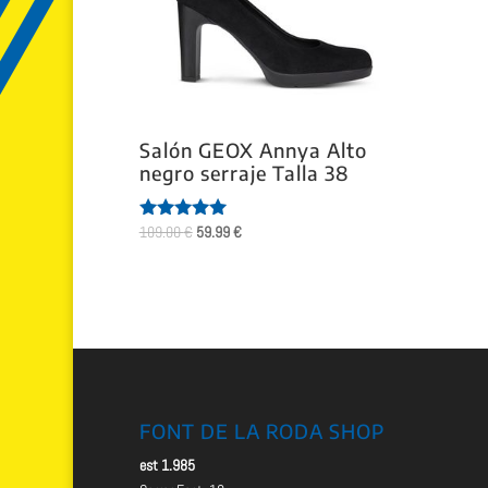
Salón GEOX Annya Alto
negro serraje Talla 38
El
El
109.00
€
59.99
€
Valorado
con
precio
precio
5.00
original
actual
de 5
era:
es:
109.00 €.
59.99 €.
FONT DE LA RODA SHOP
est 1.985