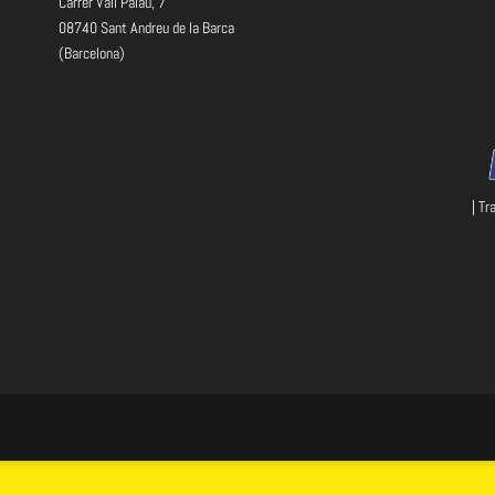
Carrer Vall Palau, 7
08740 Sant Andreu de la Barca
(Barcelona)
| Tr